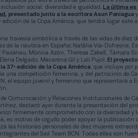
apuesta por ello a través de patrocinios e iniciativ
 inclusión social, diversidad e igualdad.
La última es 
tad
, presentado junto a la escritora Asun Paniagua
y
 edición de la Copa América, que tendrá lugar este 
una travesía simbólica a través de las vidas de diez d
s de la náutica en España: Natàlia Vía-Dufresne, Es
ar Pasanau, Mònica Azón, Theresa Zabell, Támara E
Elena Delgado, Macarena Gil y Lali Pujol.
El proyecto
 la 37ª edición de la Copa América
, que incluye por 
oria una competición femenina, y del patrocinio de C
CN, el equipo juvenil y femenino que representará a 
ión.
a de Comunicación y Relaciones Institucionales de C
rtínez, destacó ayer durante la presentación del pro
anco firmemente comprometido con la diversidad y l
, es motivo de orgullo poder apoyar la publicación 
liza las historias personales de diez mujeres extraord
 integrantes del Sail Team BCN. Todas ellas son fuen