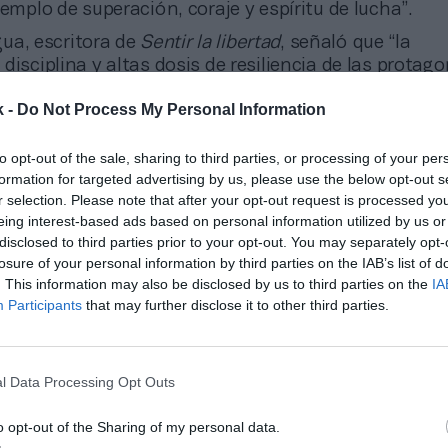
jemplo de superación, coraje y espíritu de lucha”.
ua, escritora de
Sentir la libertad
, señaló que “la
disciplina y altas dosis de resiliencia de las protago
 los sólidos valores que las llevaron a alcanzar lo ini
k -
Do Not Process My Personal Information
do que ya forma parte de la Historia. Ellas han cam
o nuevas rutas hacia la inclusión y la equidad en el
nto deportiva como profesional”.
to opt-out of the sale, sharing to third parties, or processing of your per
formation for targeted advertising by us, please use the below opt-out s
r selection. Please note that after your opt-out request is processed y
eing interest-based ads based on personal information utilized by us or
onado
disclosed to third parties prior to your opt-out. You may separately opt-
k activa el modo ‘camino a París’ para concienciar sobre el deporte ad
losure of your personal information by third parties on the IAB’s list of
. This information may also be disclosed by us to third parties on the
IA
Participants
that may further disclose it to other third parties.
to de vista del patrocinio,
este tipo de iniciativas 
iferencial.
Se busca con ello hacer llegar las historia
l Data Processing Opt Outs
portivas de las grandes referentes de la náutica en
rte al aficionado. A través de un libro o de otras inic
o opt-out of the Sharing of my personal data.
r nuevos espacios y canales de comunicación que p