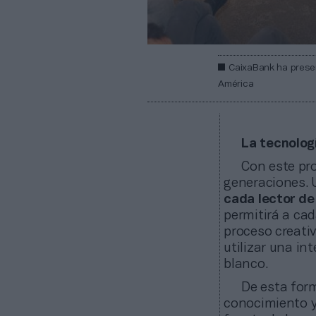
CaixaBank ha presen
América
La tecnolog
Con este pr
generaciones. 
cada lector de
permitirá a ca
proceso creativ
utilizar una int
blanco.
De esta form
conocimiento y