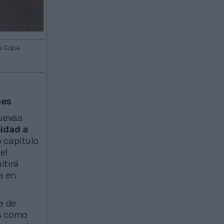
la Copa
nes
uevas
nidad a
o capítulo
el
itirá
ja en
e de
as como