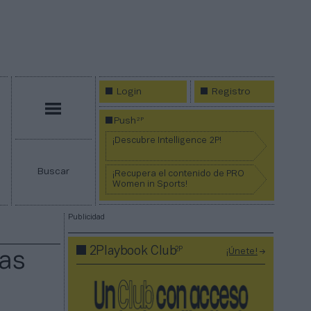
Login
Registro
Menú
2P
Push
¡Descubre Intelligence 2P!
Buscar
¡Recupera el contenido de PRO
Women in Sports!
Publicidad
2P
2Playbook Club
¡Únete!
ras