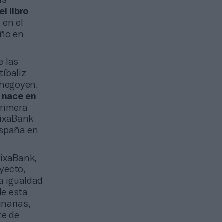
as
el libro
 en el
año en
e las
tíbaliz
chegoyen,
 nace en
primera
aixaBank
España en
aixaBank,
yecto,
a igualdad
de esta
inarias,
te de