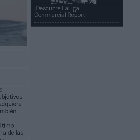
¡Descubre LaLiga
Commercial Report!​​
s
objetivos
adquiere
ambién
último
na de las