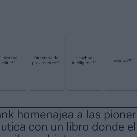
Biblioteca
Directorio de
2Playbook
2P
Eventos
2P
2P
2P
online
proveedores
Intelligence
nk homenajea a las pione
áutica con un libro donde el