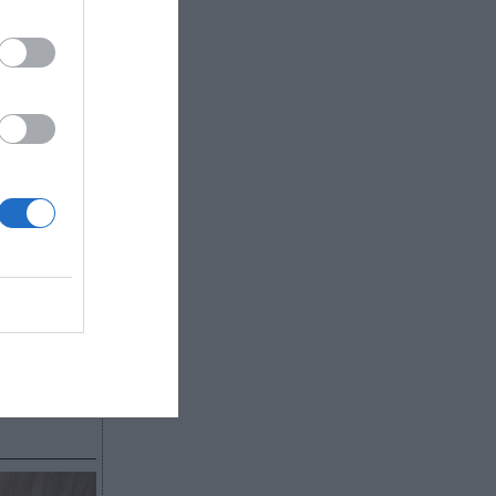
l centro
itivo y en
 aumento,
valor a
n
ail Team
nculación
ntrenadora
 más que
y
o sigan
la mesa el
se
er dar la