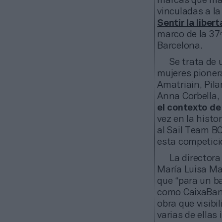
marcas que más 
vinculadas a la
Sentir la liber
marco de la 37º
Barcelona.
Se trata de 
mujeres pionera
Amatriain, Pil
Anna Corbella, 
el contexto de
vez en la hist
al Sail Team B
esta competic
La director
María Luisa Ma
que “para un b
como CaixaBank
obra que visibi
varias de ellas