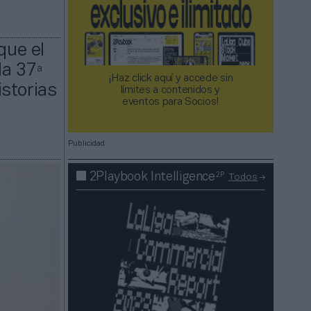
que el
la 37ª
¡Haz click aquí y accede sin
storias
límites a contenidos y
eventos para Socios!​​​​​​​
Publicidad
2P
2Playbook Intelligence
Todos