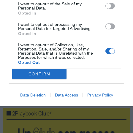
I want to opt-out of the Sale of my
ACTIVAR AHORA
Personal Data.
Opted In
I want to opt-out of processing my
Compartir
Personal Data for Targeted Advertising.
Opted In
Imprimir
I want to opt-out of Collection, Use,
Retention, Sale, and/or Sharing of my
Personal Data that Is Unrelated with the
Índex
2P
Purposes for which it was collected.
Opted Out
CaixaBank
CONFIRM
Data Deletion
Data Access
Privacy Policy
Publicidad
2P
2Playbook Club