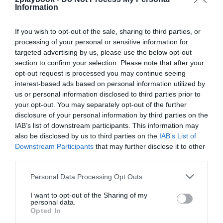
nos acompaña”.
Information
If you wish to opt-out of the sale, sharing to third parties, or
Sobre Intelligence 2P
processing of your personal or sensitive information for
Intelligence 2P
es la unidad de estrategia e
targeted advertising by us, please use the below opt-out
inteligencia de mercado de 2Playbook, cuya plataforma
section to confirm your selection. Please note that after your
de datos monitoriza en tiempo real el negocio de 60
clubes de LaLiga, Liga F y Primera Federación; 200
opt-out request is processed you may continue seeing
clubes de ligas europeas; 22 clubes de ACB y Primera
interest-based ads based on personal information utilized by
FEB.
us or personal information disclosed to third parties prior to
La plataforma de datos monitoriza más de 34.000
your opt-out. You may separately opt-out of the further
contratos de patrocinio, de los que 25.000
disclosure of your personal information by third parties on the
corresponden al mercado español y más de 8.000 a
IAB’s list of downstream participants. This information may
propiedades deportivas y competiciones internacionales,
also be disclosed by us to third parties on the
IAB’s List of
segmentados por competición, tipología de activos,
Downstream Participants
that may further disclose it to other
marcas, categorías de producto y valor económico
third parties.
aproximado de cada acuerdo. Si quieres más
información, contacta con nosotros
Personal Data Processing Opt Outs
en
intelligence@2playbook.com
.
I want to opt-out of the Sharing of my
Añadir
2Playbook
como fuente preferida de Google
personal data.
Opted In
de forma gratuita
Mantente informado con las últimas noticias de actualidad.