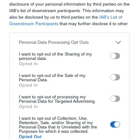
disclosure of your personal information by third parties on the
Europa y Norteamérica en los últimos 30 días.
Aquí
IAB’s list of downstream participants. This information may
puedes apuntarte gratis
.
also be disclosed by us to third parties on the
IAB’s List of
Downstream Participants
that may further disclose it to other
Añadir
2Playbook
como fuente preferida de Google
third parties.
de forma gratuita
Mantente informado con las últimas noticias de actualidad.
Personal Data Processing Opt Outs
ACTIVAR AHORA
I want to opt-out of the Sharing of my
personal data.
Opted In
Compartir
I want to opt-out of the Sale of my
Imprimir
Personal Data.
Opted In
I want to opt-out of processing my
Personal Data for Targeted Advertising.
Publicidad
Opted In
I want to opt-out of Collection, Use,
2P
2Playbook Club
Retention, Sale, and/or Sharing of my
Personal Data that Is Unrelated with the
Purposes for which it was collected.
Opted Out