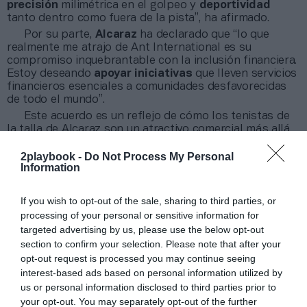
precisión
milimétrica en el golpeo y
deportividad
tanto dentro como fuera de la pista”, ha afirmado.
Por su parte,
Alcaraz
ha declarado que “lo que
realmente me atrajo de Ant International es su
compromiso inquebrantable con la inclusión financiera.
Estoy deseando
apoyar iniciativas
que lleven servicios
financieros esenciales a comunidades desfavorecidas
de todo el mundo”.
Este acuerdo es un reflejo de cómo los tenistas de
la talla de Alcaraz son un
atractivo comercial más allá
de las pistas
. Esta asociación con Ant International
amplía la cartera de asociaciones del tenista en la que
2playbook -
Do Not Process My Personal
Information
se encuentran marcas como
Danone
y
Babolat
, entre
otras.
If you wish to opt-out of the sale, sharing to third parties, or
processing of your personal or sensitive information for
¡Suscríbete a nuestro newsletter mensual de
targeted advertising by us, please use the below opt-out
Patrocinio!
section to confirm your selection. Please note that after your
2Playbook Media lanzó en 2025 su propio newsletter
opt-out request is processed you may continue seeing
mensual especializado en patrocinio. En él tomamos el
interest-based ads based on personal information utilized by
pulso al sector abordando el tema que ha marcado la
us or personal information disclosed to third parties prior to
actualidad del sector, además de ofrecer un recap de los
your opt-out. You may separately opt-out of the further
principales contratos de patrocinio cerrados en España,