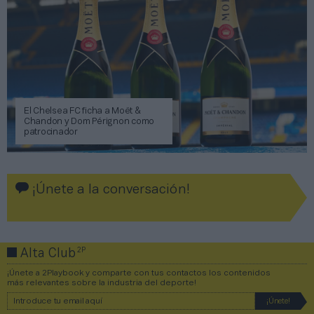
El Chelsea FC ficha a Moët &
Chandon y Dom Pérignon como
patrocinador
¡Únete a la conversación!
2P
Alta Club
¡Únete a 2Playbook y comparte con tus contactos los contenidos
más relevantes sobre la industria del deporte!