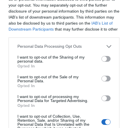
your opt-out. You may separately opt-out of the further
Añadir
2Playbook
como fuente preferida de Google
disclosure of your personal information by third parties on the
de forma gratuita
Mantente informado con las últimas noticias de actualidad.
IAB’s list of downstream participants. This information may
ACTIVAR AHORA
also be disclosed by us to third parties on the
IAB’s List of
Downstream Participants
that may further disclose it to other
third parties.
Compartir
Personal Data Processing Opt Outs
Imprimir
I want to opt-out of the Sharing of my
personal data.
Opted In
Índex
2P
I want to opt-out of the Sale of my
Personal Data.
Opted In
Chelsea FC
I want to opt-out of processing my
Personal Data for Targeted Advertising.
Opted In
Publicidad
I want to opt-out of Collection, Use,
Retention, Sale, and/or Sharing of my
Personal Data that Is Unrelated with the
2P
2Playbook Club