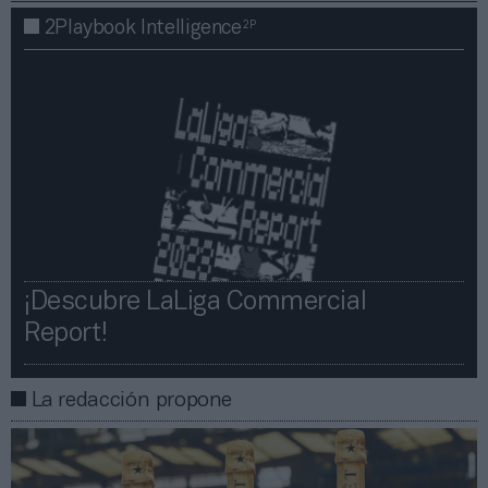
2P
2Playbook Intelligence
¡Descubre LaLiga Commercial
Report!​​
La redacción propone