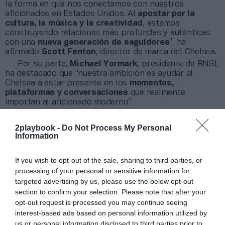
la forma en que nos conectamos con nuestros
aficionados en Estados Unidos. Al
apostar por la
cultura, la música y la creatividad
, estamos
construyendo relaciones más profundas y auténticas
con una
nueva generación de seguidores
”, ha
afirmado
Scott Fenton
, director de marca del Chelsea.
Por su parte,
Michael Yormark
, presidente de RNSI,
ha destacado que “nuestra ambición es ayudar al
Chelsea a estar presente en los
momentos,
plataformas y conversaciones
que realmente
importan al aficionado moderno”.
2playbook -
Do Not Process My Personal
¡Suscríbete a nuestro newsletter mensual de
Information
Patrocinio!
2Playbook Media lanzó en 2025 su propio newsletter
If you wish to opt-out of the sale, sharing to third parties, or
mensual especializado en patrocinio. En él tomamos el
processing of your personal or sensitive information for
pulso al sector abordando el tema que ha marcado la
targeted advertising by us, please use the below opt-out
actualidad del sector, además de ofrecer un recap de los
section to confirm your selection. Please note that after your
principales contratos de patrocinio cerrados en España,
opt-out request is processed you may continue seeing
Europa y Norteamérica en los últimos 30 días.
Aquí
puedes apuntarte gratis
.
interest-based ads based on personal information utilized by
us or personal information disclosed to third parties prior to