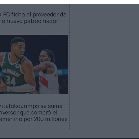
a FC ficha al proveedor de
mo nuevo patrocinador
Antetokounmpo se suma
inversor que compró el
emenino por 200 millones