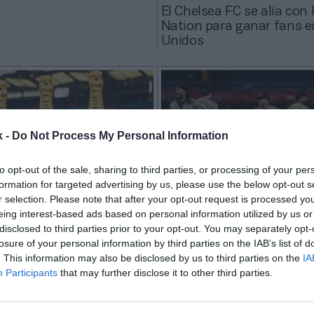
El Chelsea FC se alía con
Nation para ganar fans 
Unidos
k -
Do Not Process My Personal Information
to opt-out of the sale, sharing to third parties, or processing of your per
formation for targeted advertising by us, please use the below opt-out s
r selection. Please note that after your opt-out request is processed y
eing interest-based ads based on personal information utilized by us or
2Playbook
disclosed to third parties prior to your opt-out. You may separately opt-
a FC ficha a Moët &
Un accionista del Chelse
losure of your personal information by third parties on the IAB’s list of
y Dom Pérignon como
ultima la compra de los 
. This information may also be disclosed by us to third parties on the
IA
ador
Padres de la MLB por 3.3
Participants
that may further disclose it to other third parties.
millones