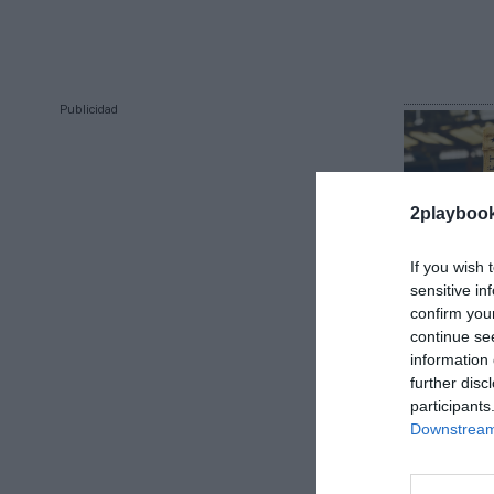
Publicidad
2playboo
If you wish 
sensitive in
confirm you
continue se
Pablo Nieves
information 
El Chelse
further disc
Chandon 
participants
patrocin
Downstream 