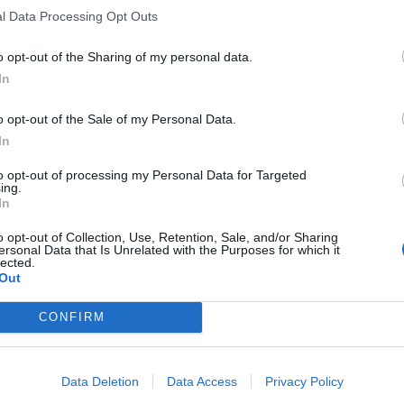
l Data Processing Opt Outs
o opt-out of the Sharing of my personal data.
In
o opt-out of the Sale of my Personal Data.
rdo
In
Jabier Izquierdo
o y puertas abiertas: así
to opt-out of processing my Personal Data for Targeted
os grandes del ‘fútfem’
La cara ambición de Todd
ing.
a facturan 125 millones
el holding del Chelsea pi
In
de 1.000 millones en dos
o opt-out of Collection, Use, Retention, Sale, and/or Sharing
ersonal Data that Is Unrelated with the Purposes for which it
lected.
Out
CONFIRM
Data Deletion
Data Access
Privacy Policy