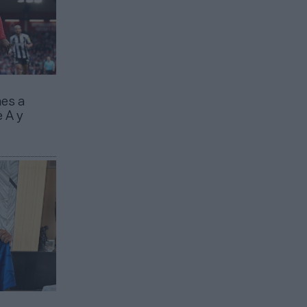
nes a
e A y