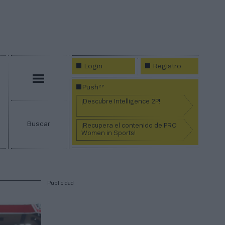
Login
Registro
Menú
2P
Push
¡Descubre Intelligence 2P!
Buscar
¡Recupera el contenido de PRO
Women in Sports!
Publicidad