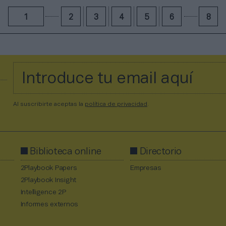
1
2
3
4
5
6
8
Al suscribirte aceptas la
política de privacidad
.
Biblioteca online
Directorio
2Playbook Papers
Empresas
2Playbook Insight
Intelligence 2P
Informes externos