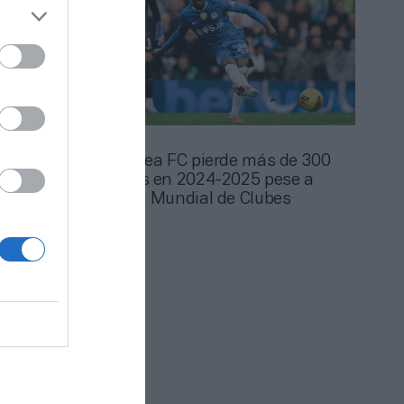
2Playbook
El Chelsea FC pierde más de 300
 Boehly:
millones en 2024-2025 pese a
erde más
ganar el Mundial de Clubes
 años