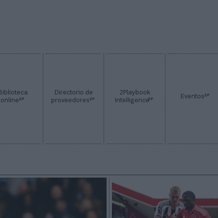
Biblioteca
Directorio de
2Playbook
2P
Eventos
2P
2P
2P
online
proveedores
Intelligence