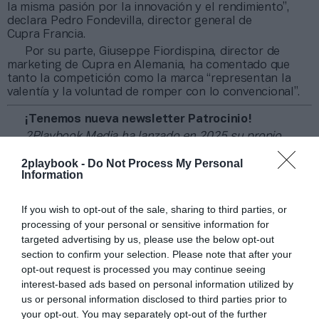
la misma pasión por la innovación y el rendimiento”,
declara Pedro Fondevilla, director general de
Cupra Francia.
Por su parte, Giuseppe Fiordispina, director de
marketing de Cupra en Alemania, ha comentado que
tanto la competición como la marca “representan la
valentía y la voluntad de romper con lo convencional”.
¡Tenemos nueva newsletter Patrocinio!
2Playbook Media ha lanzado en 2025 su propio
newsletter mensual especializado en patrocinio. En él
2playbook -
Do Not Process My Personal
tomamos el pulso al sector abordando el tema que ha
Information
marcado la actualidad del sector, además de ofrecer un
recap de los principales contratos de patrocinio
cerrados en España, Europa y Norteamérica en los
If you wish to opt-out of the sale, sharing to third parties, or
últimos 30 días y una entrevista con directores/as de las
processing of your personal or sensitive information for
principales marcas.
Aquí puedes apuntarte gratis
.
targeted advertising by us, please use the below opt-out
section to confirm your selection. Please note that after your
Añadir
2Playbook
como fuente preferida de Google
opt-out request is processed you may continue seeing
de forma gratuita
interest-based ads based on personal information utilized by
Mantente informado con las últimas noticias de actualidad.
us or personal information disclosed to third parties prior to
ACTIVAR AHORA
your opt-out. You may separately opt-out of the further