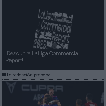
¡Descubre LaLiga Commercial
Report!​​
La redacción propone