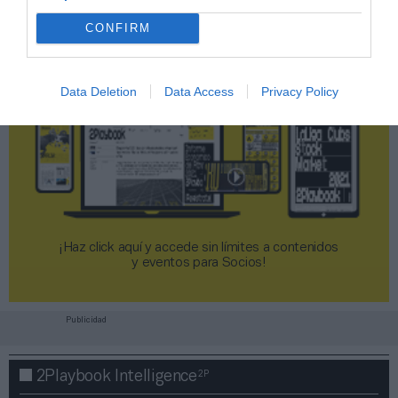
CONFIRM
Data Deletion
Data Access
Privacy Policy
¡Haz click aquí y accede sin límites a contenidos
y eventos para Socios!​​​​​​​
Publicidad
2P
2Playbook Intelligence