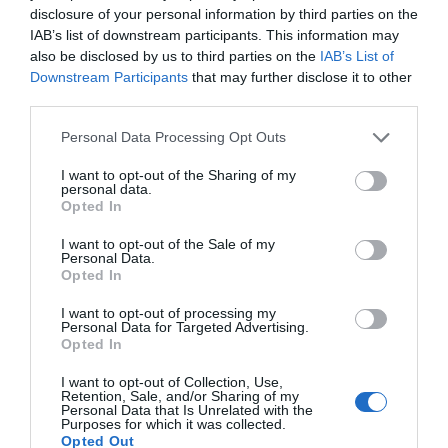
disclosure of your personal information by third parties on the
IAB’s list of downstream participants. This information may
also be disclosed by us to third parties on the
IAB’s List of
Compartir
Downstream Participants
that may further disclose it to other
Imprimir
third parties.
Personal Data Processing Opt Outs
Índex
2P
I want to opt-out of the Sharing of my
personal data.
Kings League
Opted In
I want to opt-out of the Sale of my
Cupra
Personal Data.
Opted In
I want to opt-out of processing my
Personal Data for Targeted Advertising.
Publicidad
Opted In
I want to opt-out of Collection, Use,
Retention, Sale, and/or Sharing of my
2P
2Playbook Club
Personal Data that Is Unrelated with the
Purposes for which it was collected.
Opted Out