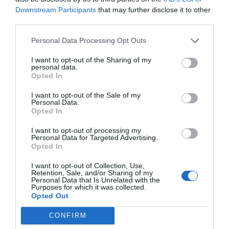
Downstream Participants
that may further disclose it to other
Índex
2P
third parties.
Personal Data Processing Opt Outs
Estrella Damm
I want to opt-out of the Sharing of my
personal data.
Copa América de vela
Opted In
I want to opt-out of the Sale of my
Personal Data.
Opted In
Publicidad
I want to opt-out of processing my
Personal Data for Targeted Advertising.
2P
2Playbook Club
Opted In
I want to opt-out of Collection, Use,
Retention, Sale, and/or Sharing of my
Personal Data that Is Unrelated with the
Purposes for which it was collected.
Opted Out
CONFIRM