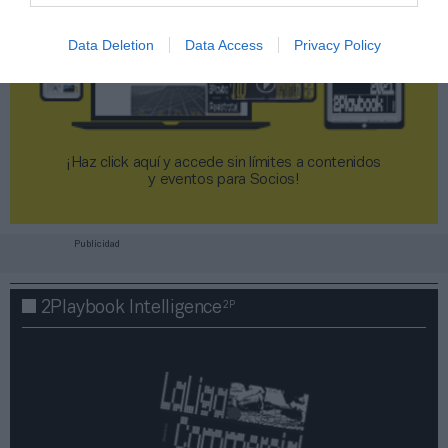
Data Deletion
Data Access
Privacy Policy
¡Haz click aquí y accede sin límites a contenidos
y eventos para Socios!​​​​​​​
Publicidad
2P
2Playbook Intelligence