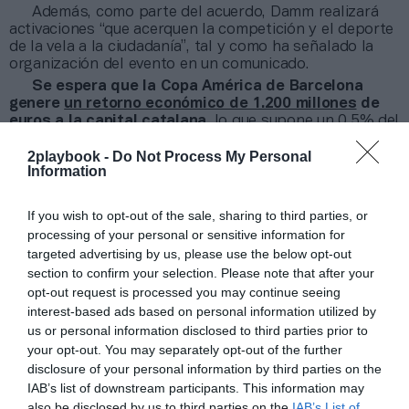
Además, como parte del acuerdo, Damm realizará
activaciones “que acerquen la competición y el deporte
de la vela a la ciudadanía”, tal y como ha señalado la
organización del evento en un comunicado.
Se espera que la Copa América de Barcelona
genere
un retorno económico de 1.200 millones
de
euros a la capital catalana
, lo que supone un 0,5% del
PIB de Cataluña. Asimismo, el evento
generará 19.000
2playbook -
Do Not Process My Personal
puestos de trabajo
a tiempo completo, según un
Information
estudio llevado a cabo por la Universidad Pompeu
Fabra (UPF).
If you wish to opt-out of the sale, sharing to third parties, or
Añadir
2Playbook
como fuente preferida de Google
processing of your personal or sensitive information for
de forma gratuita
targeted advertising by us, please use the below opt-out
Mantente informado con las últimas noticias de actualidad.
section to confirm your selection. Please note that after your
ACTIVAR AHORA
opt-out request is processed you may continue seeing
interest-based ads based on personal information utilized by
us or personal information disclosed to third parties prior to
your opt-out. You may separately opt-out of the further
Compartir
disclosure of your personal information by third parties on the
IAB’s list of downstream participants. This information may
Imprimir
also be disclosed by us to third parties on the
IAB’s List of