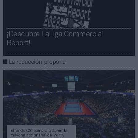
¡Descubre LaLiga Commercial
Report!​​
La redacción propone
El fondo QSI compra a Damm la
mayoría accionarial del WPT y