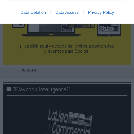
Data Deletion
Data Access
Privacy Policy
¡Haz click aquí y accede sin límites a contenidos
y eventos para Socios!​​​​​​​
Publicidad
2P
2Playbook Intelligence