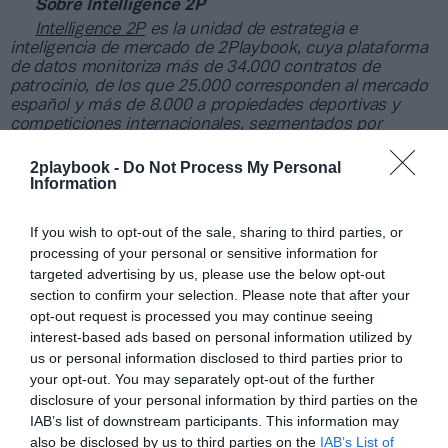
Sobre Intelligence 2P
Intelligence 2P
es la unidad de estrategia e
inteligencia de mercado de 2Playbook, cuya plataforma
de datos monitoriza más de 34.000 contratos de
patrocinio, de los que 25.000 corresponden al mercado
español y más de 8.000 a propiedades deportivas y
competiciones internacionales, segmentados por
competición, tipología de activos, marcas, categorías de
producto y valor económico aproximado de cada
2playbook -
Do Not Process My Personal
acuerdo. Si quieres más información, contacta con
Information
nosotros en intelligence@2playbook.com.
If you wish to opt-out of the sale, sharing to third parties, or
Añadir
2Playbook
como fuente preferida de Google
processing of your personal or sensitive information for
de forma gratuita
targeted advertising by us, please use the below opt-out
Mantente informado con las últimas noticias de actualidad.
section to confirm your selection. Please note that after your
ACTIVAR AHORA
opt-out request is processed you may continue seeing
interest-based ads based on personal information utilized by
us or personal information disclosed to third parties prior to
your opt-out. You may separately opt-out of the further
Compartir
disclosure of your personal information by third parties on the
Imprimir
IAB’s list of downstream participants. This information may
also be disclosed by us to third parties on the
IAB’s List of