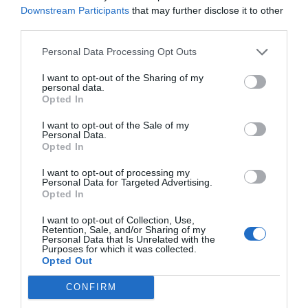
Downstream Participants
that may further disclose it to other
Índex
2P
third parties.
Personal Data Processing Opt Outs
Deportivo Alavés
I want to opt-out of the Sharing of my
PureGym
personal data.
Opted In
I want to opt-out of the Sale of my
Personal Data.
Publicidad
Opted In
I want to opt-out of processing my
Personal Data for Targeted Advertising.
2P
2Playbook Club
Opted In
I want to opt-out of Collection, Use,
Retention, Sale, and/or Sharing of my
Personal Data that Is Unrelated with the
Purposes for which it was collected.
Opted Out
CONFIRM