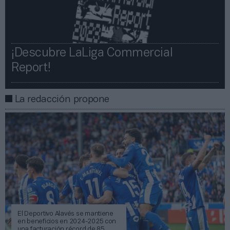
¡Descubre LaLiga Commercial
Report!​​
La redacción propone
El Deportivo Alavés se mantiene
en beneficios en 2024-2025 con
una facturación récord de 85