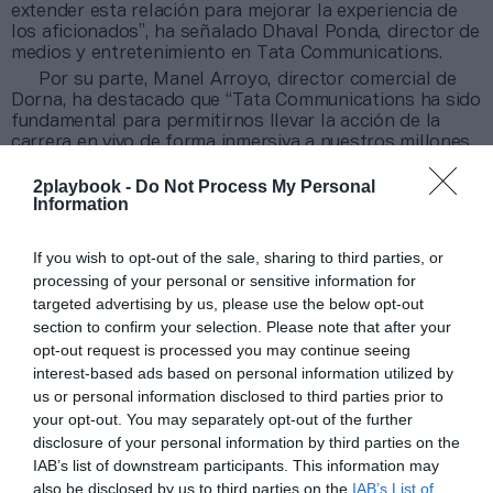
extender esta relación para mejorar la experiencia de
los aficionados”, ha señalado Dhaval Ponda, director de
medios y entretenimiento en Tata Communications.
Por su parte, Manel Arroyo, director comercial de
Dorna, ha destacado que “Tata Communications ha sido
fundamental para permitirnos llevar la acción de la
carrera en vivo de forma inmersiva a nuestros millones
de aficionados en todo el mundo. Juntos, hemos
superado los límites de la innovación en la
2playbook -
Do Not Process My Personal
Information
retransmisión deportiva, acercando cada vez más a
nuestros fans su deporte favorito”.
If you wish to opt-out of the sale, sharing to third parties, or
Añadir
2Playbook
como fuente preferida de Google
processing of your personal or sensitive information for
de forma gratuita
targeted advertising by us, please use the below opt-out
Mantente informado con las últimas noticias de actualidad.
section to confirm your selection. Please note that after your
ACTIVAR AHORA
opt-out request is processed you may continue seeing
interest-based ads based on personal information utilized by
us or personal information disclosed to third parties prior to
your opt-out. You may separately opt-out of the further
Compartir
disclosure of your personal information by third parties on the
IAB’s list of downstream participants. This information may
Imprimir
also be disclosed by us to third parties on the
IAB’s List of