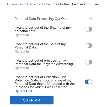
Downstream Participants
that may further disclose it to other
Índex
2P
third parties.
Personal Data Processing Opt Outs
MotoGP
I want to opt-out of the Sharing of my
personal data.
Dorna Sports
Opted In
I want to opt-out of the Sale of my
Personal Data.
Opted In
Publicidad
I want to opt-out of processing my
Personal Data for Targeted Advertising.
2P
2Playbook Club
Opted In
I want to opt-out of Collection, Use,
Retention, Sale, and/or Sharing of my
Personal Data that Is Unrelated with the
Purposes for which it was collected.
Opted Out
CONFIRM