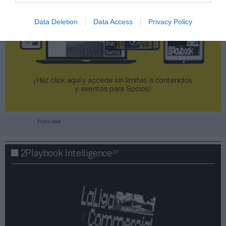
Data Deletion
Data Access
Privacy Policy
¡Haz click aquí y accede sin límites a contenidos
y eventos para Socios!​​​​​​​
Publicidad
2P
2Playbook Intelligence