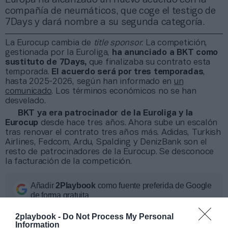
compañía de neumáticos, que coge el testigo de
7Days y dará nombre a su segunda categoría.
La Eurocup cambia de
title sponsor
. La competición,
gestionada por la Euroliga,
ha anunciado a BKT como
sustituto de 7Days,
que finalizaba su contrato esta
temporada.
El acuerdo será por tres temporadas
,
hasta 2025-2026, según han informado en
un
comunicado
. Los términos económicos no se han
desvelado.
BKT ya era patrocinador de la Euroliga y la
Eurocup
desde hace tres años. Ahora sube un escalón
tras renovar el contrato tres años más. Adidas, Turkish
Airlines, Fedcom, Ardu, Spalding y DenizBank son el
resto de patrocinadores de la Eurocup. Se desconoce
la facturación de la competición.
Añadir
2Playbook
como fuente preferida de Google
de forma gratuita
Mantente informado con las últimas noticias de actualidad.
ACTIVAR AHORA
2playbook -
Do Not Process My Personal
Information