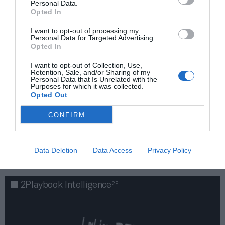
Personal Data.
Opted In
I want to opt-out of processing my
Personal Data for Targeted Advertising.
Opted In
I want to opt-out of Collection, Use,
Retention, Sale, and/or Sharing of my
Personal Data that Is Unrelated with the
Purposes for which it was collected.
Opted Out
¡Haz click aquí y accede sin límites a contenidos
CONFIRM
y eventos para Socios!​​​​​​​
Data Deletion
Data Access
Privacy Policy
Publicidad
2P
2Playbook Intelligence