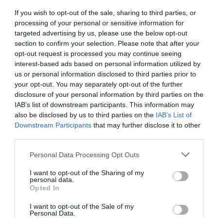
Relacionado
If you wish to opt-out of the sale, sharing to third parties, or
Álex Sánchez (Fiba 3x3): “Nosotros no somos ni
processing of your personal or sensitive information for
vendemos baloncesto, sino deportes urbanos”
targeted advertising by us, please use the below opt-out
section to confirm your selection. Please note that after your
opt-out request is processed you may continue seeing
La prueba forma parte de un circuito de
interest-based ads based on personal information utilized by
competiciones que busca situar a la ciudad como
us or personal information disclosed to third parties prior to
capital global del
deporte urbano
, con un modelo
your opt-out. You may separately opt-out of the further
híbrido entre la competición profesional y el ocio
disclosure of your personal information by third parties on the
participativo, y con formatos que permiten activar
IAB’s list of downstream participants. This information may
marcas tanto en el canal físico como en el digital.
also be disclosed by us to third parties on the
IAB’s List of
El Extreme Barcelona forma parte de las
Urban
Downstream Participants
that may further disclose it to other
World Series
, la marca que engloba todas las
third parties.
competiciones de deportes urbanos organizadas por
SevenMila. En su portfolio de eventos están el VESO de
Personal Data Processing Opt Outs
Valencia y el Igualada Bike Paradise, y también se
encontraba el Madrid Urban Sports, celebrado hasta
I want to opt-out of the Sharing of my
2023.
personal data.
Opted In
Sobre Intelligence 2P
I want to opt-out of the Sale of my
Personal Data.
Intelligence 2P
es la unidad de estrategia e