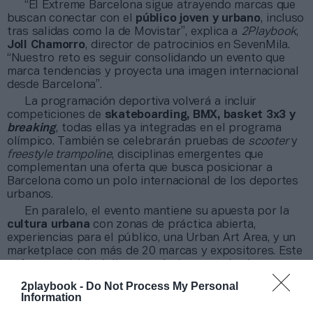
“El Extreme Barcelona sigue atrayendo marcas que
buscan conectar con el
público joven y urbano
, incluso
tras salidas como la de Movistar”, explica a
2Playbook
,
Joll Chamorro
, director de patrocinios en SevenMila.
“Nuestro reto es seguir consolidando un evento que
marca tendencias y proyecta una imagen internacional
desde Barcelona”.
La programación deportiva volverá a incluir
competiciones de
skateboarding, BMX, basket 3x3 y
breaking
, todas ellas ya integradas en el programa
olímpico. También se celebrarán pruebas de
scooter
y
freestyle trampoline
, disciplinas emergentes que
complementan una oferta que busca posicionar a
Barcelona como un polo internacional de los deportes
urbanos.
En paralelo, el evento mantiene su apuesta por la
cultura urbana
con zonas de práctica abierta,
experiencias para el público, una Urban Art Area, y un
marketplace con más de 20 marcas y expositores. Este
enfoque multidisciplinar, según los organizadores,
permite generar un mayor nivel de engagement tanto
2playbook -
Do Not Process My Personal
con el público como con las marcas.
Information