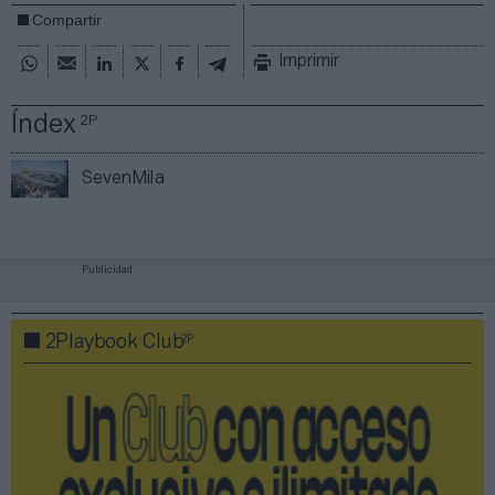
Compartir
Imprimir
Índex
2P
SevenMila
Publicidad
2P
2Playbook Club