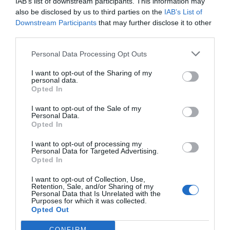
IAB’s list of downstream participants. This information may
also be disclosed by us to third parties on the
IAB’s List of
Compartir
Downstream Participants
that may further disclose it to other
third parties.
Imprimir
Personal Data Processing Opt Outs
Índex
2P
I want to opt-out of the Sharing of my
personal data.
Opted In
Fórmula 1
I want to opt-out of the Sale of my
Personal Data.
Opted In
Publicidad
I want to opt-out of processing my
Personal Data for Targeted Advertising.
Opted In
2P
2Playbook Club
I want to opt-out of Collection, Use,
Retention, Sale, and/or Sharing of my
Personal Data that Is Unrelated with the
Purposes for which it was collected.
Opted Out
CONFIRM