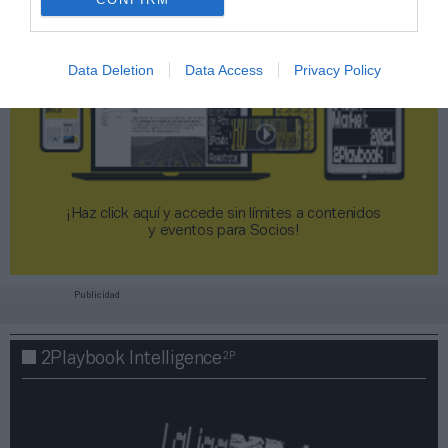
Data Deletion
Data Access
Privacy Policy
¡Haz click aquí y accede sin límites a contenidos
y eventos para Socios!​​​​​​​
Publicidad
2P
2Playbook Intelligence