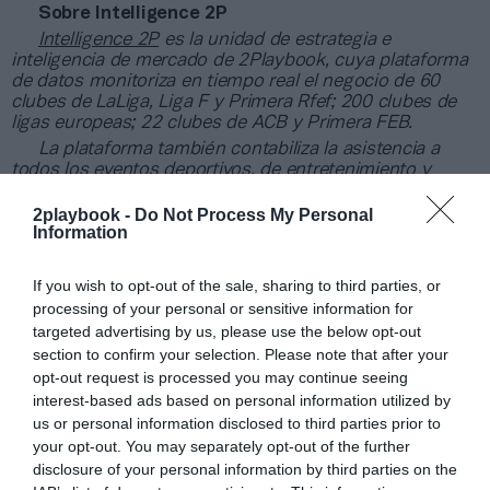
Sobre Intelligence 2P
Intelligence 2P
es la unidad de estrategia e
inteligencia de mercado de 2Playbook, cuya plataforma
de datos monitoriza en tiempo real el negocio de 60
clubes de LaLiga, Liga F y Primera Rfef; 200 clubes de
ligas europeas; 22 clubes de ACB y Primera FEB.
La plataforma también contabiliza la asistencia a
todos los eventos deportivos, de entretenimiento y
música en España, así como más de 25.000 contratos
de patrocinio en el mercado español y otros 7.000
2playbook -
Do Not Process My Personal
Information
contratos de las ligas europeas y norteamericanas de
fútbol y baloncesto, segmentados por competición,
tipología de activos, marcas, categorías de producto y
If you wish to opt-out of the sale, sharing to third parties, or
valor económico aproximado de cada acuerdo. Si
processing of your personal or sensitive information for
quieres más información, contacta con nosotros a
targeted advertising by us, please use the below opt-out
través de
intelligence@2playbook.com
.
section to confirm your selection. Please note that after your
opt-out request is processed you may continue seeing
Añadir
2Playbook
como fuente preferida de Google
interest-based ads based on personal information utilized by
de forma gratuita
us or personal information disclosed to third parties prior to
Mantente informado con las últimas noticias de actualidad.
your opt-out. You may separately opt-out of the further
ACTIVAR AHORA
disclosure of your personal information by third parties on the