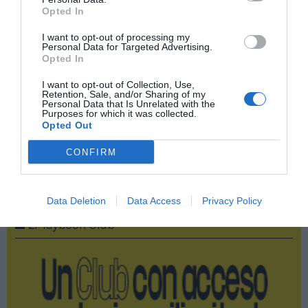
Opted In
Compartir
I want to opt-out of processing my
Personal Data for Targeted Advertising.
Imprimir
Opted In
I want to opt-out of Collection, Use,
Índex
2P
Retention, Sale, and/or Sharing of my
Personal Data that Is Unrelated with the
Purposes for which it was collected.
Fórmula 1
Opted Out
CONFIRM
Publicidad
Data Deletion
Data Access
Privacy Policy
2P
2Playbook Club