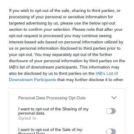
Intelligence 2P
es la unidad de estrategia e
inteligencia de mercado de 2Playbook, cuya plataforma
If you wish to opt-out of the sale, sharing to third parties, or
de datos monitoriza en tiempo real el negocio de 60
processing of your personal or sensitive information for
clubes de LaLiga, Liga F y Primera Rfef; 200 clubes de
targeted advertising by us, please use the below opt-out
ligas europeas; 22 clubes de ACB y Primera FEB y otra
section to confirm your selection. Please note that after your
veintena de Euroliga, Eurocup y BCL.
opt-out request is processed you may continue seeing
La plataforma también contabiliza la asistencia a
interest-based ads based on personal information utilized by
todos los eventos deportivos, de entretenimiento y
us or personal information disclosed to third parties prior to
música en España, así como más de 24.000 contratos
your opt-out. You may separately opt-out of the further
de patrocinio en el mercado español y otros 7.000
disclosure of your personal information by third parties on the
contratos de las ligas europeas y norteamericanas de
IAB’s list of downstream participants. This information may
fútbol y baloncesto, segmentados por competición,
also be disclosed by us to third parties on the
IAB’s List of
tipología de activos, marcas, categorías de producto y
valor económico aproximado de cada acuerdo. Si
Downstream Participants
that may further disclose it to other
quieres más información, contacta con nosotros a
third parties.
través de
intelligence@2playbook.com
.
Personal Data Processing Opt Outs
Añadir
2Playbook
como fuente preferida de Google
I want to opt-out of the Sharing of my
de forma gratuita
personal data.
Mantente informado con las últimas noticias de actualidad.
Opted In
ACTIVAR AHORA
I want to opt-out of the Sale of my
Personal Data.