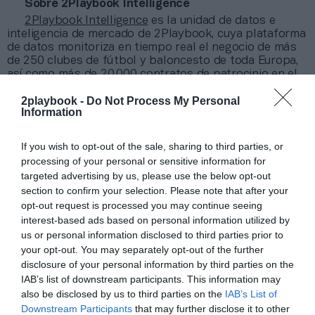
Sobre 2Playbook Intelligence
2Playbook Intelligence
es la unidad de datos e
inteligencia de mercado de 2Playbook, cuya plataforma
de datos monitoriza en tiempo real el negocio de más
de 250 clubes de fútbol y baloncesto de toda Europa,
así como más de 20.000 contratos de patrocinio en el
mercado español, segmentados por competición,
2playbook -
Do Not Process My Personal
tipología de activos, marcas, categorías de producto y
Information
valor económico aproximado de cada acuerdo. Si
quieres más información, contacta con nosotros a
través de intelligence@2playbook.com.
If you wish to opt-out of the sale, sharing to third parties, or
processing of your personal or sensitive information for
Añadir
2Playbook
como fuente preferida de Google
targeted advertising by us, please use the below opt-out
de forma gratuita
section to confirm your selection. Please note that after your
Mantente informado con las últimas noticias de actualidad.
opt-out request is processed you may continue seeing
ACTIVAR AHORA
interest-based ads based on personal information utilized by
us or personal information disclosed to third parties prior to
your opt-out. You may separately opt-out of the further
disclosure of your personal information by third parties on the
Compartir
IAB’s list of downstream participants. This information may
also be disclosed by us to third parties on the
IAB’s List of
Imprimir
Downstream Participants
that may further disclose it to other