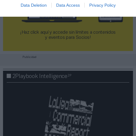
Data Deletion
Data Access
Privacy Policy
¡Haz click aquí y accede sin límites a contenidos
y eventos para Socios!​​​​​​​
Publicidad
2P
2Playbook Intelligence