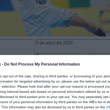
5 de abril de 2024
Guardar
Me gusta
k -
Do Not Process My Personal Information
Europea de Balonmano (EHF) fideliza a su patrocina
 Sport, marca danesa de artículos deportivos, ha ren
to opt-out of the sale, sharing to third parties, or processing of your per
formation for targeted advertising by us, please use the below opt-out s
eguir como balón de las competiciones oficiales de l
r selection. Please note that after your opt-out request is processed y
 trata de una alianza que comenzó en 2016 y se ex
eing interest-based ads based on personal information utilized by us or
os términos económicos del acuerdo no han trascend
disclosed to third parties prior to your opt-out. You may separately opt-
 mismo, Select también continuará como proveedor 
losure of your personal information by third parties on the IAB’s list of
s torneos europeos a través de su marca especializad
. This information may also be disclosed by us to third parties on the
IA