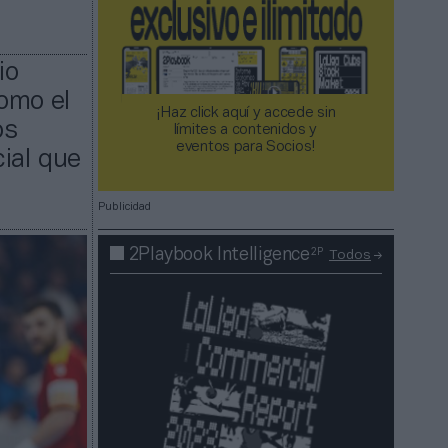
io
omo el
¡Haz click aquí y accede sin
os
límites a contenidos y
eventos para Socios!​​​​​​​
ial que
Publicidad
2P
2Playbook Intelligence
Todos