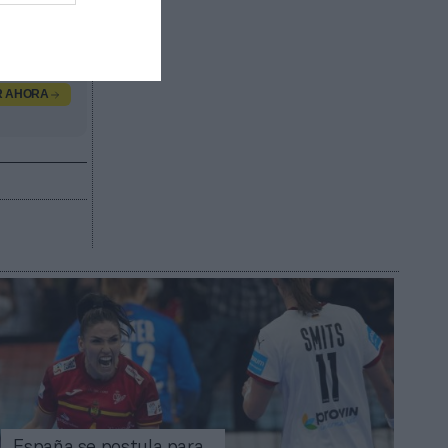
n,
R AHORA