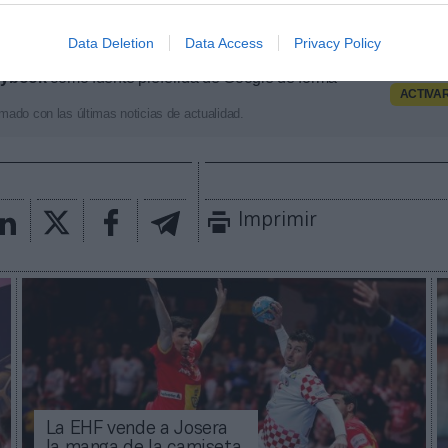
ximado de cada acuerdo. Si quieres más informació
osotros a través de intelligence@2playbook.com.
Data Deletion
Data Access
Privacy Policy
aybook
como fuente preferida de Google de forma
ACTIVA
mado con las últimas noticias de actualidad.
Imprimir
La EHF vende a Josera