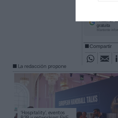
económico apro
contacta con n
Añadir
2Pl
gratuita
Mantente infor
Compartir
La redacción propone
‘Hospitality’, eventos