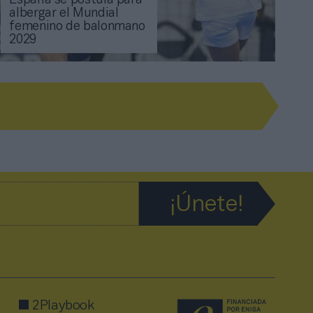
España se postula para
albergar el Mundial
femenino de balonmano
2029
2Playbook