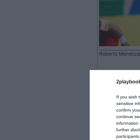
Roberto Mendoza
2playboo
La Federación 
técnico. Select
If you wish 
sensitive in
acuerdo para s
confirm you
Federación.
Se
continue se
hasta 2028
. L
information 
como parte del
further disc
resina para lo
participants