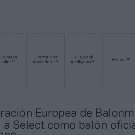
Biblioteca
Directorio de
2Playbook
2P
Eventos
2P
2P
2P
online
proveedores
Intelligence
eración Europea de Balon
 a Select como balón ofici