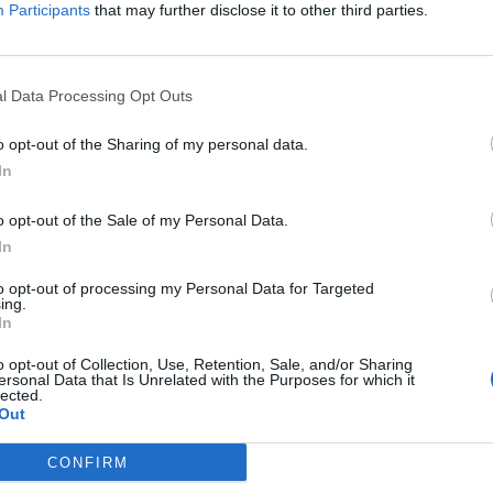
Participants
that may further disclose it to other third parties.
ermitirá a Select seguir
teniendo presencia en algun
lonmano más importantes de la EHF
, como
el Europ
026
, que se disputará en cinco sedes distintas, o el 
l Data Processing Opt Outs
tendrá sede en Hungría a finales de noviembre.
o opt-out of the Sharing of my personal data.
ién estuvo presente en el Europeo de la categoría m
In
 en Alemania a primeros de este año. En ese evento,
 EHF vendió de manera centralizada el patrocinio d
o opt-out of the Sale of my Personal Data.
 de las selecciones participantes a Josera, marca a
In
cotas, que lució su logotipo en este activo.
to opt-out of processing my Personal Data for Targeted
ing.
In
book Intelligence
o opt-out of Collection, Use, Retention, Sale, and/or Sharing
telligence
es la unidad de datos e inteligencia de m
ersonal Data that Is Unrelated with the Purposes for which it
lected.
a plataforma de datos monitoriza en tiempo real el 
Out
bes de fútbol y baloncesto de toda Europa, así com
os de patrocinio en el mercado español, segmentado
CONFIRM
pología de activos, marcas, categorías de producto y