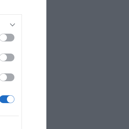
os de los
eo
de este
asculina
por
e la manga
lemana de
ercado de
negocio de
o más de
s por
 valor