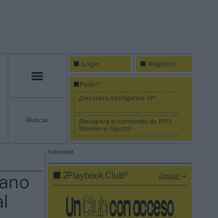
Login
Registro
Menú
2P
Push
¡Descubre Intelligence 2P!
Buscar
¡Recupera el contenido de PRO
Women in Sports!
Publicidad
2P
2Playbook Club
¡Únete!
mano
al