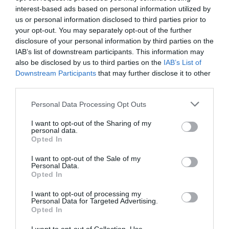
puedes apuntarte gratis
.
interest-based ads based on personal information utilized by
us or personal information disclosed to third parties prior to
Añadir
2Playbook
como fuente preferida de Google
your opt-out. You may separately opt-out of the further
de forma gratuita
disclosure of your personal information by third parties on the
Mantente informado con las últimas noticias de actualidad.
IAB’s list of downstream participants. This information may
ACTIVAR AHORA
also be disclosed by us to third parties on the
IAB’s List of
Downstream Participants
that may further disclose it to other
third parties.
Compartir
Personal Data Processing Opt Outs
Imprimir
I want to opt-out of the Sharing of my
personal data.
Opted In
Índex
2P
I want to opt-out of the Sale of my
Personal Data.
Força Lleida CE
Opted In
I want to opt-out of processing my
ACB
Personal Data for Targeted Advertising.
Opted In