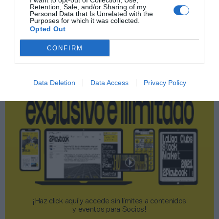
I want to opt-out of Collection, Use,
Retention, Sale, and/or Sharing of my
Publicidad
Personal Data that Is Unrelated with the
Purposes for which it was collected.
Opted Out
2P
2Playbook Club
CONFIRM
Data Deletion
Data Access
Privacy Policy
¡Haz click aquí y accede sin límites a contenidos
y eventos para Socios!​​​​​​​