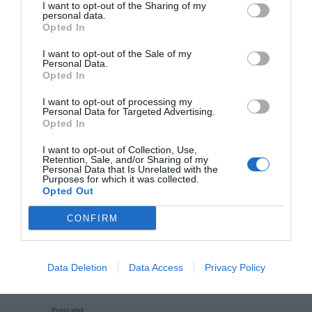
I want to opt-out of the Sharing of my
de forma gratuita
personal data.
Mantente informado con las últimas noticias de actualidad.
Opted In
ACTIVAR AHORA
I want to opt-out of the Sale of my
Personal Data.
Opted In
Compartir
I want to opt-out of processing my
Personal Data for Targeted Advertising.
Imprimir
Opted In
I want to opt-out of Collection, Use,
Índex
2P
Retention, Sale, and/or Sharing of my
Personal Data that Is Unrelated with the
Purposes for which it was collected.
Nike
Opted Out
CONFIRM
Puma
Adidas
Data Deletion
Data Access
Privacy Policy
Publicidad