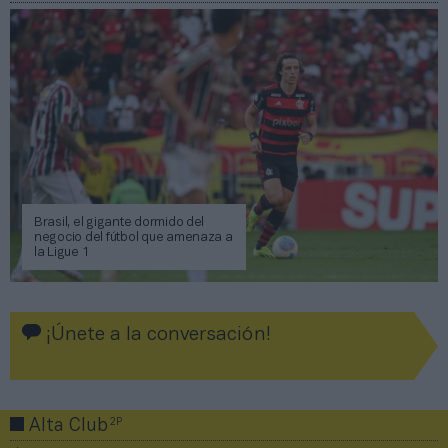
Brasil, el gigante dormido del
negocio del fútbol que amenaza a
la Ligue 1
¡Únete a la conversación!
2P
Alta Club