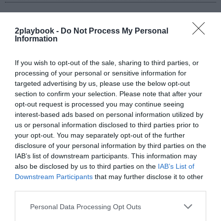
Con estas cifras, Corinthians decidió rechazar una
2playbook -
Do Not Process My Personal
oferta similar de Adidas, consolidando el plan de
Nike
Information
de crecer entre los clubes brasileños. En los últimos
meses, también
ha firmado con Vasco da Gama
y
If you wish to opt-out of the sale, sharing to third parties, or
Atlético Mineiro
, que dejarán
Kappa
y Adidas,
processing of your personal or sensitive information for
respectivamente.
targeted advertising by us, please use the below opt-out
section to confirm your selection. Please note that after your
opt-out request is processed you may continue seeing
¡Suscríbete a nuestro newsletter mensual de
interest-based ads based on personal information utilized by
Patrocinio!
us or personal information disclosed to third parties prior to
2Playbook Media ha lanzado en 2025 su propio
your opt-out. You may separately opt-out of the further
newsletter mensual especializado en patrocinio. En él
disclosure of your personal information by third parties on the
tomamos el pulso al sector abordando el tema que ha
marcado la actualidad del sector, además de ofrecer un
IAB’s list of downstream participants. This information may
recap de los principales contratos de patrocinio
also be disclosed by us to third parties on the
IAB’s List of
cerrados en España, Europa y Norteamérica en los
Downstream Participants
that may further disclose it to other
últimos 30 días y una entrevista con directores/as de las
third parties.
principales marcas.
Aquí puedes apuntarte gratis
.
Personal Data Processing Opt Outs
Añadir
2Playbook
como fuente preferida de Google