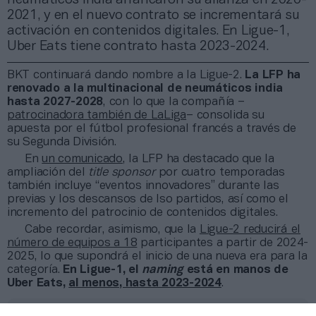
2021, y en el nuevo contrato se incrementará su
activación en contenidos digitales. En Ligue-1,
Uber Eats tiene contrato hasta 2023-2024.
BKT continuará dando nombre a la Ligue-2.
La LFP ha
renovado a la multinacional de neumáticos india
hasta 2027-2028
, con lo que la compañía –
patrocinadora también de LaLiga
– consolida su
apuesta por el fútbol profesional francés a través de
su Segunda División.
En
un comunicado
, la LFP ha destacado que la
ampliación del
title sponsor
por cuatro temporadas
también incluye “eventos innovadores” durante las
previas y los descansos de lso partidos, así como el
incremento del patrocinio de contenidos digitales.
Cabe recordar, asimismo, que la
Ligue-2 reducirá el
número de equipos a 18
participantes a partir de 2024-
2025, lo que supondrá el inicio de una nueva era para la
categoría.
En Ligue-1, el
naming
está en manos de
Uber Eats,
al menos, hasta 2023-2024
.