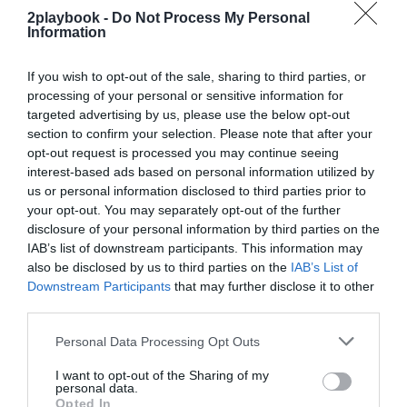
Añadir
2Playbook
como fuente preferida de Google
de forma gratuita
2playbook -
Do Not Process My Personal
Information
Mantente informado con las últimas noticias de actualidad.
ACTIVAR AHORA
If you wish to opt-out of the sale, sharing to third parties, or
processing of your personal or sensitive information for
targeted advertising by us, please use the below opt-out
Compartir
section to confirm your selection. Please note that after your
opt-out request is processed you may continue seeing
Imprimir
interest-based ads based on personal information utilized by
us or personal information disclosed to third parties prior to
Índex
2P
your opt-out. You may separately opt-out of the further
disclosure of your personal information by third parties on the
IAB’s list of downstream participants. This information may
Ligue 1
also be disclosed by us to third parties on the
IAB’s List of
Downstream Participants
that may further disclose it to other
third parties.
Publicidad
Personal Data Processing Opt Outs
I want to opt-out of the Sharing of my
2P
2Playbook Club
personal data.
Opted In