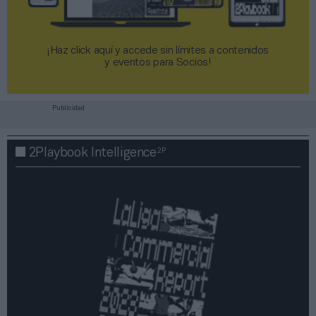
¡Haz click aquí y accede sin límites a contenidos
y eventos para Socios!​​​​​​​
Publicidad
2P
2Playbook Intelligence