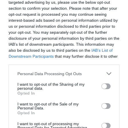
newsletter mensual especializado en patrocinio. En él
targeted advertising by us, please use the below opt-out
tomamos el pulso al sector abordando el tema que ha
section to confirm your selection. Please note that after your
marcado la actualidad del sector, además de ofrecer un
opt-out request is processed you may continue seeing
recap de los principales contratos de patrocinio
interest-based ads based on personal information utilized by
cerrados en España, Europa y Norteamérica en los
us or personal information disclosed to third parties prior to
últimos 30 días y una entrevista con directores/as de las
your opt-out. You may separately opt-out of the further
principales marcas.
Aquí puedes apuntarte gratis
.
disclosure of your personal information by third parties on the
IAB’s list of downstream participants. This information may
Añadir
2Playbook
como fuente preferida de Google
also be disclosed by us to third parties on the
IAB’s List of
de forma gratuita
Downstream Participants
that may further disclose it to other
Mantente informado con las últimas noticias de actualidad.
third parties.
ACTIVAR AHORA
Personal Data Processing Opt Outs
I want to opt-out of the Sharing of my
Compartir
personal data.
Opted In
Imprimir
I want to opt-out of the Sale of my
Personal Data.
Índex
2P
Opted In
I want to opt-out of processing my
RCD Espanyol
Personal Data for Targeted Advertising.