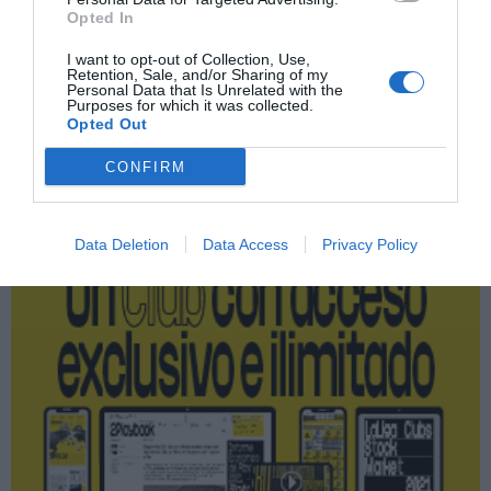
Opted In
LaLiga
I want to opt-out of Collection, Use,
Retention, Sale, and/or Sharing of my
Personal Data that Is Unrelated with the
Purposes for which it was collected.
Opted Out
Publicidad
CONFIRM
2P
2Playbook Club
Data Deletion
Data Access
Privacy Policy