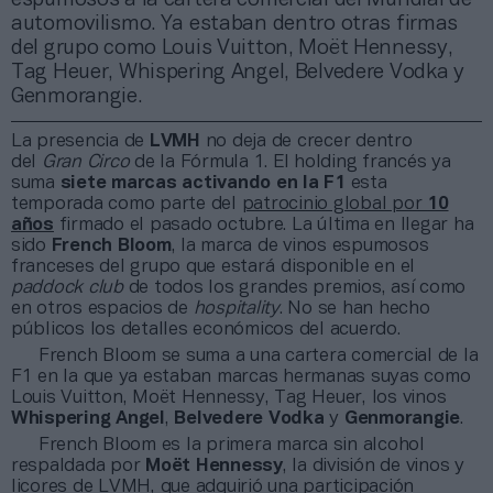
automovilismo. Ya estaban dentro otras firmas
del grupo como Louis Vuitton, Moët Hennessy,
Tag Heuer, Whispering Angel, Belvedere Vodka y
Genmorangie.
La presencia de
LVMH
no deja de crecer dentro
del
Gran Circo
de la Fórmula 1. El holding francés ya
suma
siete marcas activando en la F1
esta
temporada como parte del
patrocinio global por
10
años
firmado el
pasado octubre. La última en llegar ha
sido
French Bloom
, la marca de vinos espumosos
franceses del grupo que estará disponible en el
paddock club
de todos los grandes premios, así como
en otros espacios de
hospitality
. No se han hecho
públicos los detalles económicos del acuerdo.
French Bloom se suma a una cartera comercial de la
F1 en la que ya estaban marcas hermanas suyas como
Louis Vuitton, Moët Hennessy, Tag Heuer, los vinos
Whispering Angel
,
Belvedere Vodka
y
Genmorangie
.
French Bloom es la primera marca sin alcohol
respaldada por
Moët Hennessy
, la división de vinos y
licores de LVMH, que adquirió una participación