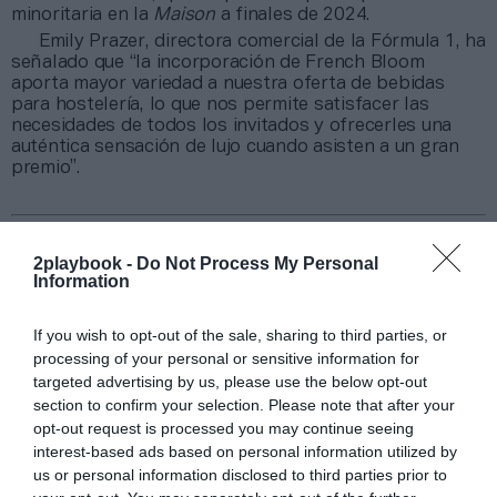
minoritaria en la
Maison
a finales de 2024.
Emily Prazer, directora comercial de la Fórmula 1, ha
señalado que “la incorporación de French Bloom
aporta mayor variedad a nuestra oferta de bebidas
para hostelería, lo que nos permite satisfacer las
necesidades de todos los invitados y ofrecerles una
auténtica sensación de lujo cuando asisten a un gran
premio”.
¡Suscríbete a nuestro newsletter mensual de
Patrocinio!
2playbook -
Do Not Process My Personal
Information
2Playbook Media ha lanzado en 2025 su propio
newsletter mensual especializado en patrocinio. En él
tomamos el pulso al sector abordando el tema que ha
If you wish to opt-out of the sale, sharing to third parties, or
marcado la actualidad del sector, además de ofrecer un
processing of your personal or sensitive information for
recap de los principales contratos de patrocinio
targeted advertising by us, please use the below opt-out
cerrados en España, Europa y Norteamérica en los
section to confirm your selection. Please note that after your
últimos 30 días y una entrevista con directores/as de las
opt-out request is processed you may continue seeing
principales marcas.
Aquí puedes apuntarte gratis
.
interest-based ads based on personal information utilized by
us or personal information disclosed to third parties prior to
Añadir
2Playbook
como fuente preferida de Google