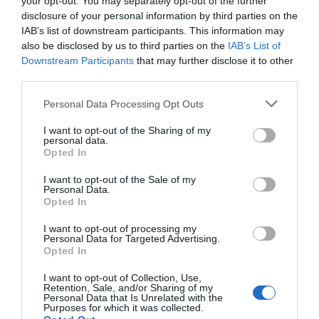
your opt-out. You may separately opt-out of the further
de forma gratuita
disclosure of your personal information by third parties on the
Mantente informado con las últimas noticias de actualidad.
IAB’s list of downstream participants. This information may
ACTIVAR AHORA
also be disclosed by us to third parties on the
IAB’s List of
Downstream Participants
that may further disclose it to other
third parties.
Compartir
Personal Data Processing Opt Outs
Imprimir
I want to opt-out of the Sharing of my
personal data.
Opted In
Índex
2P
I want to opt-out of the Sale of my
Personal Data.
Fórmula 1
Opted In
I want to opt-out of processing my
Personal Data for Targeted Advertising.
Opted In
Publicidad
I want to opt-out of Collection, Use,
Retention, Sale, and/or Sharing of my
2P
2Playbook Club
Personal Data that Is Unrelated with the
Purposes for which it was collected.