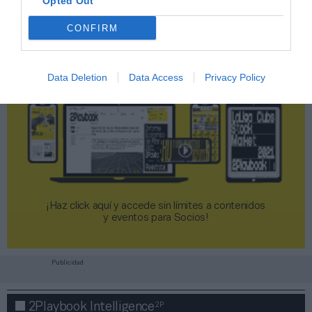
Opted Out
CONFIRM
Data Deletion
Data Access
Privacy Policy
¡Haz click aquí y accede sin límites a contenidos
y eventos para Socios!​​​​​​​
Publicidad
2P
2Playbook Intelligence