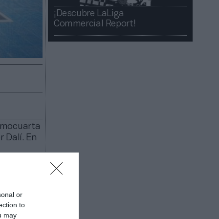
¡Descubre LaLiga
Commercial Report!​​
imocuarta
 Dalí. En
 y al aire
ue se
sonal or
 que han
ection to
scritos,
ou may