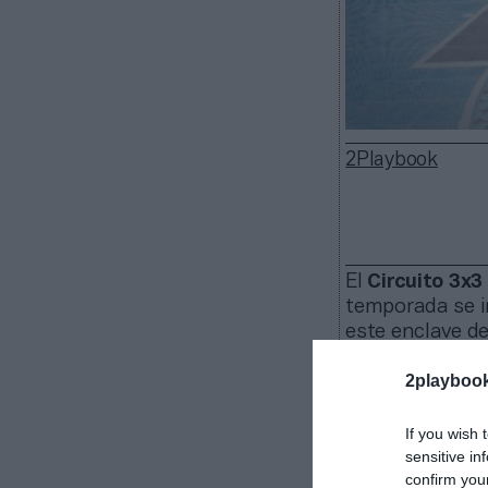
2Playbook
El
Circuito 3x3
temporada se i
este enclave d
disfrutado con 
2playboo
libre de España
Madrid ha da
If you wish 
visitarán
11 ci
sensitive in
participado 500
confirm you