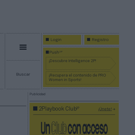
Login
Registro
Menú
2P
Push
¡Descubre Intelligence 2P!
Buscar
¡Recupera el contenido de PRO
Women in Sports!
Publicidad
2P
2Playbook Club
¡Únete!