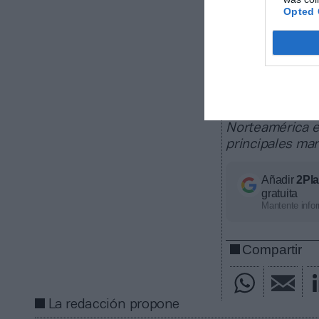
Opted 
¡Suscríbete
2Playbook M
especializado e
tema que ha ma
los principales
Norteamérica en
principales ma
Añadir
2Pl
gratuita
Mantente infor
Compartir
La redacción propone