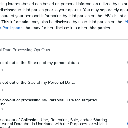
otal de 128 partidos de todas las categorías, la gr
eing interest-based ads based on personal information utilized by us or
remini e infantil.
disclosed to third parties prior to your opt-out. You may separately opt-
losure of your personal information by third parties on the IAB’s list of
 Juega y Vive el Baloncesto, los asistentes y jugador
. This information may also be disclosed by us to third parties on the
IA
 una participación multitudinaria, en la que quedó p
Participants
that may further disclose it to other third parties.
gualdad a través del deporte y el incremento del im
con diferentes iniciativas como la del Triple Solidari
.000 triples anotados, la Fundación
la Caixa
, consigu
l Data Processing Opt Outs
s destinados a Baloncesto Sin Rasgos, una escuela
ocado a la inclusión de personas con discapacidad i
o opt-out of the Sharing of my personal data.
porte.
In
cto participarán embajadores como el exjugador
ndo Romay
, medallista olímpico en los Juegos Olímp
o opt-out of the Sale of my Personal Data.
4, acercando referentes del baloncesto al público y
In
to opt-out of processing my Personal Data for Targeted
creado en 2012 cuenta en la actualidad con
143 parad
ing.
icipantes y más de 475.000 visitantes
, y se ha con
In
s principales plataformas de promoción del balonce
o opt-out of Collection, Use, Retention, Sale, and/or Sharing
mo herramienta de transformación social en España
ersonal Data that Is Unrelated with the Purposes for which it
lected.