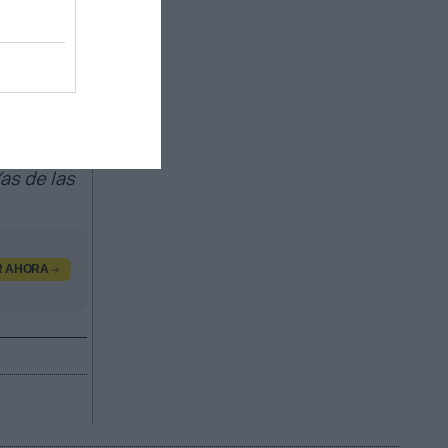
ando el
 recap de
y
as de las
R AHORA