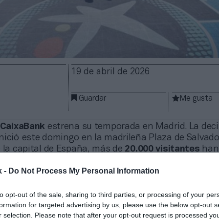
19 de abril de 2026
Guardar
Me gusta
 CaixaBank
estrena su temporada en Madrid. La dec
nició este domingo en la madrileña Plaza de Salvador
e la capital de España, más de
20.000 visitantes
han
el mayor festival de baloncesto urbano, 3x3, gratuito
k -
Do Not Process My Personal Information
.
do el pistoletazo de salida a una temporada en la q
to opt-out of the sale, sharing to third parties, or processing of your per
udades
, y lo ha hecho con una primera parada en la
formation for targeted advertising by us, please use the below opt-out s
 jugadores y jugadoras de los más de 100 equipos in
r selection. Please note that after your opt-out request is processed y