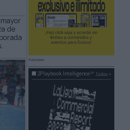
l mayor
za de
¡Haz click aquí y accede sin
mporada
límites a contenidos y
eventos para Socios!​​​​​​​
.
Publicidad
2P
2Playbook Intelligence
Todos