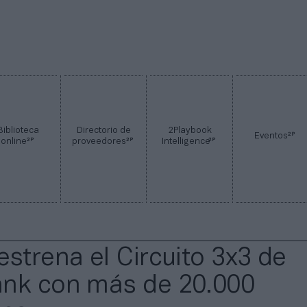
Biblioteca
Directorio de
2Playbook
2P
Eventos
2P
2P
2P
online
proveedores
Intelligence
estrena el Circuito 3x3 de
nk con más de 20.000