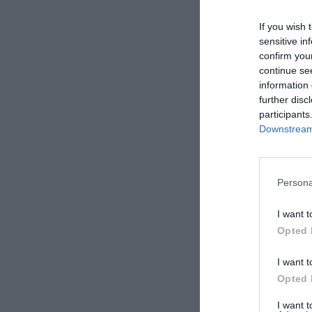
If you wish 
sensitive in
confirm you
continue se
information 
further disc
participants
2Playbook
Downstream 
Persona
Movistar renue
I want t
se han desvelad
Opted 
Challenge y a 
empresa tambié
I want t
Estudiantes en
Opted 
Añadir
2Pl
I want 