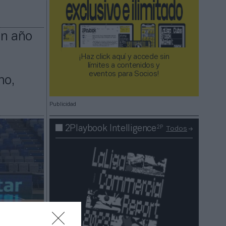
un año
¡Haz click aquí y accede sin
límites a contenidos y
eventos para Socios!​​​​​​​
no,
Publicidad
2P
2Playbook Intelligence
Todos