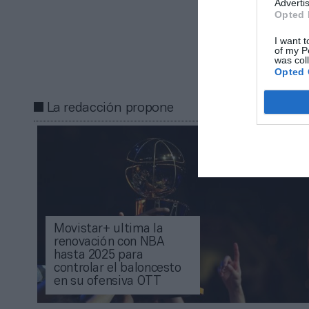
gratuita
Advertis
Mantente infor
Opted 
I want t
of my P
Compartir
was col
Opted 
La redacción propone
Movistar+ ultima la
renovación con NBA
hasta 2025 para
controlar el baloncesto
en su ofensiva OTT