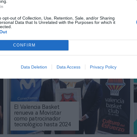
ing.
mado con las últimas noticias de actualidad.
In
o opt-out of Collection, Use, Retention, Sale, and/or Sharing
ersonal Data that Is Unrelated with the Purposes for which it
lected.
Out
Imprimir
CONFIRM
Data Deletion
Data Access
Privacy Policy
El Valencia Basket
renueva a Movistar
como patrocinador
tecnológico hasta 2024