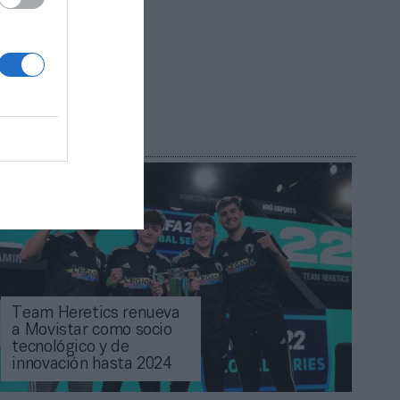
Team Heretics renueva
a Movistar como socio
tecnológico y de
innovación hasta 2024