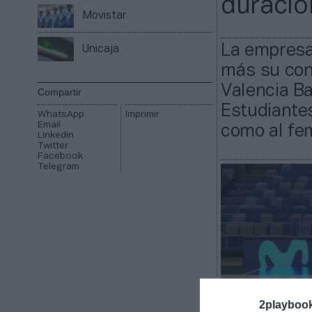
duració
Movistar
La empresa
Unicaja
más su cont
Valencia Ba
Compartir
Estudiantes
WhatsApp
Imprimir
Email
como al fe
Linkedin
Twitter
Facebook
Telegram
2playboo