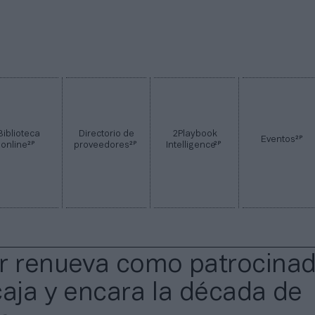
Biblioteca
Directorio de
2Playbook
2P
Eventos
2P
2P
2P
online
proveedores
Intelligence
r renueva como patrocina
caja y encara la década de