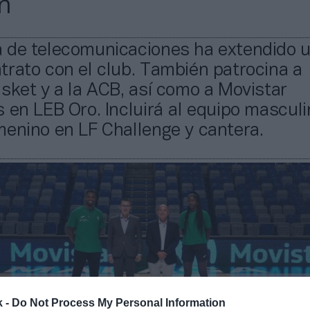
n
 de telecomunicaciones ha extendido 
rato con el club. También patrocina a
sket y a la ACB, así como a Movistar
 en LEB Oro. Incluirá al equipo masculi
menino en LF Challenge y cantera.
k -
Do Not Process My Personal Information