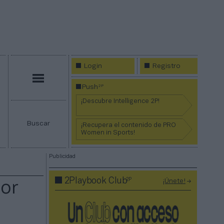
Login
Registro
Menú
2P
Push
¡Descubre Intelligence 2P!
Buscar
¡Recupera el contenido de PRO
Women in Sports!
Publicidad
2P
2Playbook Club
¡Únete!
dor