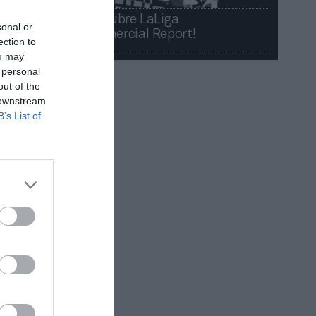
¡Descubre LaLiga
sonal or
Commercial Report!​​
ection to
ou may
 personal
out of the
 downstream
B’s List of
ómicos no
nino en LF
 La
istar
R AHORA