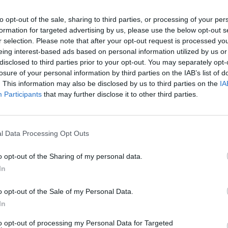
to opt-out of the sale, sharing to third parties, or processing of your per
formation for targeted advertising by us, please use the below opt-out s
r selection. Please note that after your opt-out request is processed y
eing interest-based ads based on personal information utilized by us or
disclosed to third parties prior to your opt-out. You may separately opt-
losure of your personal information by third parties on the IAB’s list of
. This information may also be disclosed by us to third parties on the
IA
6 de octubre de 2023
Participants
that may further disclose it to other third parties.
Guardar
Me gusta
l Data Processing Opt Outs
va por noveno año con Unicaja
. Los términos econ
o opt-out of the Sharing of my personal data.
o, pero sí que
incluirá al equipo masculino, al feme
In
la cantera
,
según han informado en un comunicado
.
n es patrocinador de la ACB, Valencia Basket y Mov
o opt-out of the Sale of my Personal Data.
 LEB Oro.
In
aybook
como fuente preferida de Google de forma
to opt-out of processing my Personal Data for Targeted
ACTIVA