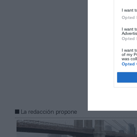
La NBA y Fo
I want t
1999
, pero nun
Opted 
deportivos afr
I want 
en el primer s
Advertis
sus ingresos h
Opted 
dólares (3.487 
I want t
of my P
Añadir
2Pl
was col
Opted 
gratuita
Mantente infor
Compartir
La redacción propone