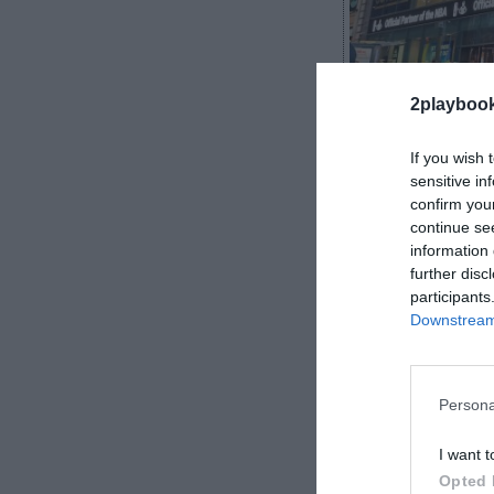
2playboo
2Playbook
If you wish 
sensitive in
confirm you
continue se
information 
Foot Locker se
further disc
participants
ha firmado un 
Downstream 
baloncesto, se
económicos y l
El acuerdo s
Persona
visibilidad glob
retransmisiones
I want t
un programa de
Opted 
ambas compañ