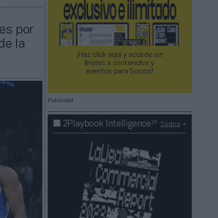
a
es por
de la
¡Haz click aquí y accede sin
límites a contenidos y
eventos para Socios!​​​​​​​
Publicidad
2P
2Playbook Intelligence
Todos