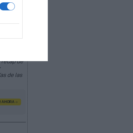
ación a lo
ando el
 recap de
y
as de las
R AHORA