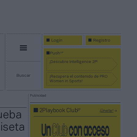
Login
Registro
Menú
2P
Push
¡Descubre Intelligence 2P!
Buscar
¡Recupera el contenido de PRO
Women in Sports!
Publicidad
2P
2Playbook Club
¡Únete!
ueba
iseta