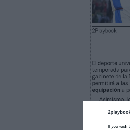
2Playbook
El deporte univ
temporada para
gabinete de la D
permitirá a la
equipación
a pa
Asimismo, lo
adicional
en la
2playboo
un logotipo com
campeonatos d
If you wish 
La NCAA tamb