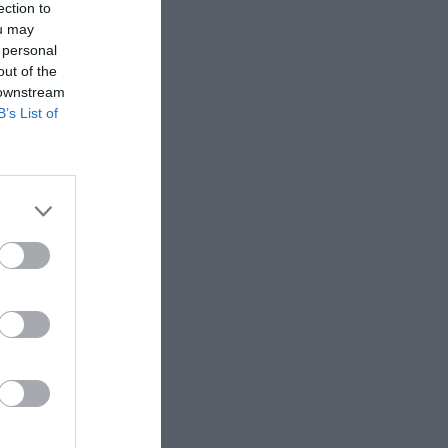
ection to
n con sus
ou may
 personal
out of the
 downstream
B’s List of
rtistas
cionante
 y la
s miembros
tamente
de Illinois
oder
 pueden
este año.