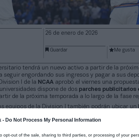
26 de enero de 2026
Guardar
Me gusta
ersitario tendrá un nuevo activo a partir de la próxi
 seguir engordando sus ingresos y pagar a sus depor
ivision I de la
NCAA
aprobó el viernes una propuest
s universidades dispone de dos
parches publicitarios 
rtir de la próxima temporada a lo largo de la fase re
s equipos de la Division I también podrán ubicar un
 equipación durante la pretemporada y la temporada 
k -
Do Not Process My Personal Information
ercial adicional en los uniformes y ropa para los
e conferencia.
to opt-out of the sale, sharing to third parties, or processing of your per
ién estudiará posibles políticas para permitir
parc