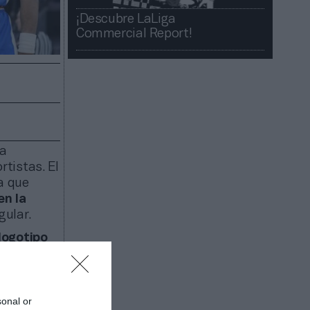
¡Descubre LaLiga
Commercial Report!​​
ma
tistas. El
a que
en la
gular.
logotipo
regular, y
sonal or
hes