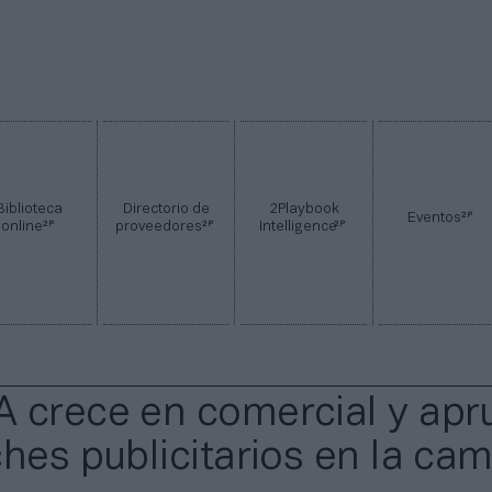
Biblioteca
Directorio de
2Playbook
2P
Eventos
2P
2P
2P
online
proveedores
Intelligence
 crece en comercial y apr
ches publicitarios en la cam