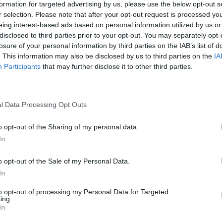
formation for targeted advertising by us, please use the below opt-out s
rante los campeonatos nacionales, en colaboració
r selection. Please note that after your opt-out request is processed y
eting corporativo y derechos de medios.
eing interest-based ads based on personal information utilized by us or
disclosed to third parties prior to your opt-out. You may separately opt-
losure of your personal information by third parties on the IAB’s list of
. This information may also be disclosed by us to third parties on the
IA
onado
cia de EEUU aprueba que la NCAA pague hasta 2.500 millones a los depo
Participants
that may further disclose it to other third parties.
arios
l Data Processing Opt Outs
es universitarios se encuentran en una nueva y emo
beneficios financieros para los estudiantes-atletas,
o opt-out of the Sharing of my personal data.
y del gabinete refleja el compromiso continuo de lo
In
I de generar ingresos adicionales y financiar comple
ios”, ha declarado
Josh Whitman
, director deportivo 
o opt-out of the Sale of my Personal Data.
l gabinete.
In
eva fuente de ingresos, las universidades esperan p
to opt-out of processing my Personal Data for Targeted
0,5 millones
de dólares (17,3 millones de euros) que
ing.
In
s deportistas según la normativa que entró en vigor 