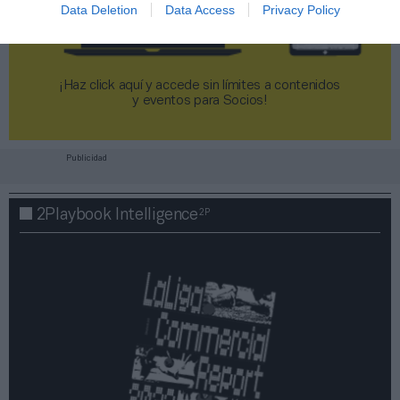
Data Deletion
Data Access
Privacy Policy
¡Haz click aquí y accede sin límites a contenidos
y eventos para Socios!​​​​​​​
Publicidad
2P
2Playbook Intelligence