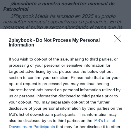
¡Suscríbete a nuestro newsletter mensual de
Patrocinio!
2Playbook Media ha lanzado en 2025 su propio
newsletter mensual especializado en patrocinio. En él
tomamos el pulso al sector abordando el tema que ha
marcado la actualidad del sector, además de ofrecer un
recap de los principales contratos de patrocinio
2playbook -
Do Not Process My Personal
cerrados en España, Europa y Norteamérica en los
Information
últimos 30 días y una entrevista con directores/as de las
principales marcas.
Aquí puedes apuntarte gratis
.
If you wish to opt-out of the sale, sharing to third parties, or
processing of your personal or sensitive information for
Añadir
2Playbook
como fuente preferida de Google
targeted advertising by us, please use the below opt-out
de forma gratuita
section to confirm your selection. Please note that after your
Mantente informado con las últimas noticias de actualidad.
opt-out request is processed you may continue seeing
ACTIVAR AHORA
interest-based ads based on personal information utilized by
us or personal information disclosed to third parties prior to
your opt-out. You may separately opt-out of the further
Compartir
disclosure of your personal information by third parties on the
IAB’s list of downstream participants. This information may
Imprimir
also be disclosed by us to third parties on the
IAB’s List of
Downstream Participants
that may further disclose it to other