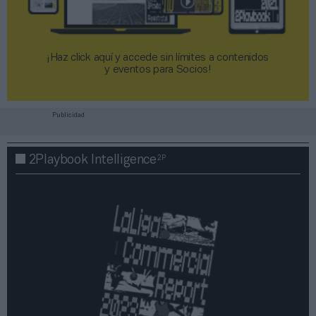
¡Haz click aquí y accede sin límites a contenidos
y eventos para Socios!​​​​​​​
Publicidad
2P
2Playbook Intelligence