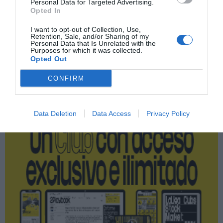
Índex
Personal Data for Targeted Advertising.
Opted In
NFL
I want to opt-out of Collection, Use,
Retention, Sale, and/or Sharing of my
Personal Data that Is Unrelated with the
Purposes for which it was collected.
Opted Out
Publicidad
CONFIRM
2P
2Playbook Club
Data Deletion
Data Access
Privacy Policy