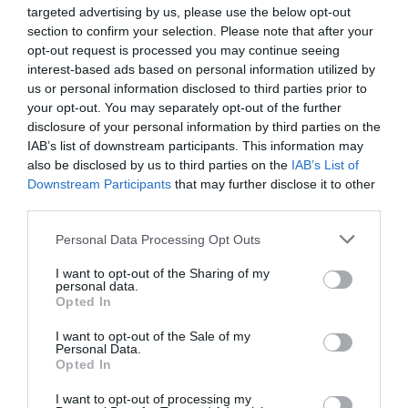
targeted advertising by us, please use the below opt-out
¡Tenemos nueva newsletter Patrocinio!
section to confirm your selection. Please note that after your
2Playbook Media ha lanzado en 2025 su propio
opt-out request is processed you may continue seeing
newsletter mensual especializado en patrocinio. En él
interest-based ads based on personal information utilized by
tomamos el pulso al sector abordando el tema que ha
us or personal information disclosed to third parties prior to
marcado la actualidad del sector, además de ofrecer un
your opt-out. You may separately opt-out of the further
recap de los principales contratos de patrocinio
cerrados en España, Europa y Norteamérica en los
disclosure of your personal information by third parties on the
últimos 30 días y una entrevista con directores/as de las
IAB’s list of downstream participants. This information may
principales marcas.
Aquí puedes apuntarte gratis
.
also be disclosed by us to third parties on the
IAB’s List of
Downstream Participants
that may further disclose it to other
Añadir
2Playbook
como fuente preferida de Google
third parties.
de forma gratuita
Mantente informado con las últimas noticias de actualidad.
Personal Data Processing Opt Outs
ACTIVAR AHORA
I want to opt-out of the Sharing of my
personal data.
Opted In
Compartir
I want to opt-out of the Sale of my
Personal Data.
Imprimir
Opted In
I want to opt-out of processing my
2P