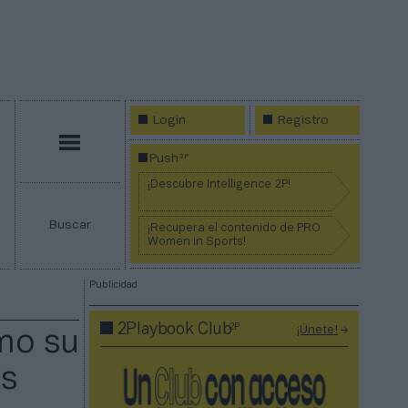
Login
Registro
Menú
2P
Push
¡Descubre Intelligence 2P!
Buscar
¡Recupera el contenido de PRO
Women in Sports!
Publicidad
2P
2Playbook Club
¡Únete!
omo su
os