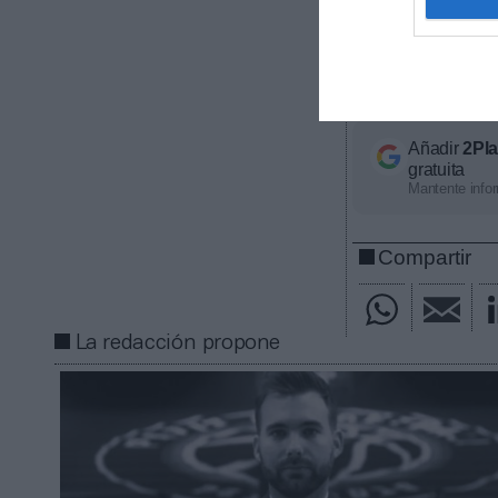
ligas europeas
competición, ti
económico apro
con nosotros a
Añadir
2Pl
gratuita
Mantente infor
Compartir
La redacción propone