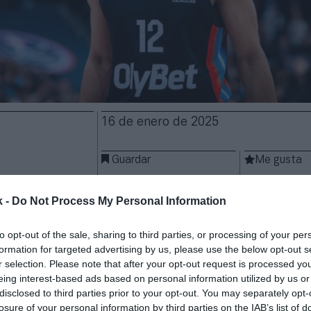
16 de enero de 2025
Guardar
Me gusta
ll
firma a su primer patrocinador principal. El club p
k -
Do Not Process My Personal Information
acuerdo con
OlyBet
para lucir en el
frontal de la cam
 Euroliga
, según ha informado en un comunicado. L
to opt-out of the sale, sharing to third parties, or processing of your per
plotará el
naming
,
un activo que el club sigue recha
formation for targeted advertising by us, please use the below opt-out s
r selection. Please note that after your opt-out request is processed y
eing interest-based ads based on personal information utilized by us or
 de OlyBet en el frontal de la camiseta es una decla
disclosed to third parties prior to your opt-out. You may separately opt-
el compromiso con este proyecto.
Queremos crear la
losure of your personal information by third parties on the IAB’s list of