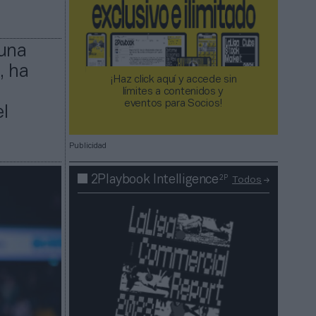
 una
, ha
¡Haz click aquí y accede sin
límites a contenidos y
eventos para Socios!​​​​​​​
el
Publicidad
2P
2Playbook Intelligence
Todos