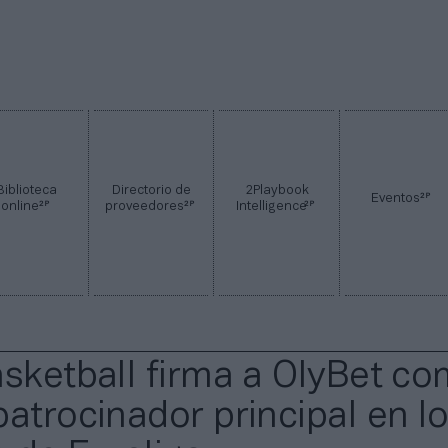
Biblioteca
Directorio de
2Playbook
2P
Eventos
2P
2P
2P
online
proveedores
Intelligence
asketball firma a OlyBet c
patrocinador principal en l