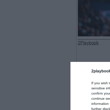
2Playbook
Paris Basketba
2playboo
alcanzado un 
los partidos de
If you wish 
apuestas no ex
sensitive in
vender
.
confirm you
continue se
“La posición
information 
la ambición y 
further disc