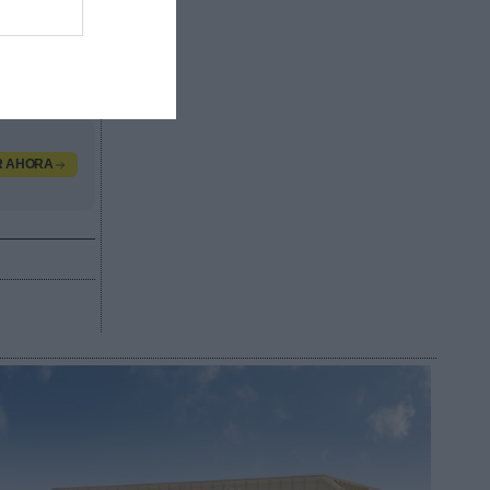
dos por
valor
, contacta
R AHORA