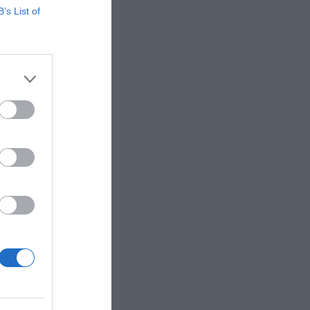
es un
B’s List of
do Corey
para
rtidos.
r una
da
ub.
ado de
egocio de
peas; 22
os
e 25.000
os de las