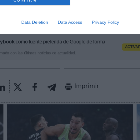
CONFIRM
 y norteamericanas de fútbol y baloncesto, segmenta
pología de activos, marcas, categorías de producto y 
ximado de cada acuerdo. Si quieres más información
Data Deletion
Data Access
Privacy Policy
 través de
intelligence@2playbook.com
.
aybook
como fuente preferida de Google de forma
ACTIVA
mado con las últimas noticias de actualidad.
Imprimir