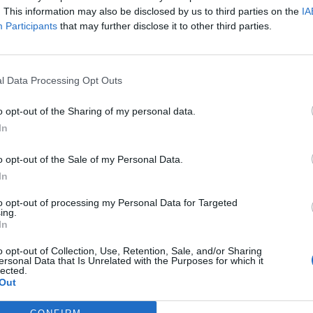
ara los aficionados
y mejorar su experiencia dándol
. This information may also be disclosed by us to third parties on the
IA
able a los mejores momentos deportivos”, ha señala
Participants
that may further disclose it to other third parties.
dente y consejero delegado de la compañía.
 a una marca europea de renombre es
un hito clave 
e refleja nuestra ambición y nuestros valores compa
l Data Processing Opt Outs
n incluirá varias activaciones diseñadas para
ofrece
ica
a nuestros aficionados en París, Francia y en to
o opt-out of the Sharing of my personal data.
untado Jérome de Chaunac, director comercial del cl
In
o opt-out of the Sale of my Personal Data.
In
ligence 2P
to opt-out of processing my Personal Data for Targeted
 2P
es la unidad de estrategia e inteligencia de merc
ing.
 plataforma de datos monitoriza en tiempo real el n
In
Liga, Liga F y Primera Rfef; 200 clubes de ligas euro
o opt-out of Collection, Use, Retention, Sale, and/or Sharing
y Primera FEB.
ersonal Data that Is Unrelated with the Purposes for which it
lected.
a también contabiliza la asistencia a todos los event
Out
 entretenimiento y música en España, así como más d
trocinio en el mercado español y otros 7.000 contrat