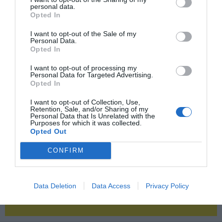
personal data.
Opted In
2P
2Playbook Club
I want to opt-out of the Sale of my
Personal Data.
Opted In
I want to opt-out of processing my
Personal Data for Targeted Advertising.
Opted In
I want to opt-out of Collection, Use,
Retention, Sale, and/or Sharing of my
Personal Data that Is Unrelated with the
Purposes for which it was collected.
Opted Out
CONFIRM
Data Deletion
Data Access
Privacy Policy
¡Haz click aquí y accede sin límites a contenidos
y eventos para Socios!​​​​​​​