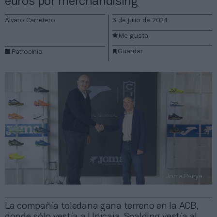
euros por merchandising
Álvaro Carretero
3 de julio de 2024
Me gusta
Guardar
Patrocinio
Joma Penya
La compañía toledana gana terreno en la ACB,
donde sólo vestía a Unicaja. Spalding vestía al