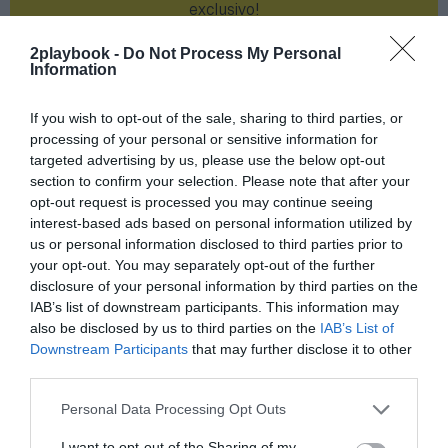
exclusivo!
¡Suscríbete!
Inicia sesión
2playbook -
Do Not Process My Personal
Information
If you wish to opt-out of the sale, sharing to third parties, or
processing of your personal or sensitive information for
Compartir
targeted advertising by us, please use the below opt-out
section to confirm your selection. Please note that after your
Imprimir
opt-out request is processed you may continue seeing
interest-based ads based on personal information utilized by
us or personal information disclosed to third parties prior to
Índex
2P
your opt-out. You may separately opt-out of the further
disclosure of your personal information by third parties on the
Joventut
IAB’s list of downstream participants. This information may
also be disclosed by us to third parties on the
IAB’s List of
Joma
Downstream Participants
that may further disclose it to other
third parties.
Personal Data Processing Opt Outs
Publicidad
I want to opt-out of the Sharing of my