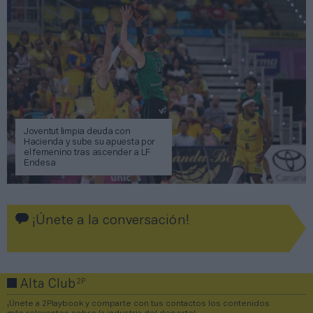
Joventut limpia deuda con
Hacienda y sube su apuesta por
el femenino tras ascender a LF
Endesa
¡Únete a la conversación!
2P
Alta Club
¡Únete a 2Playbook y comparte con tus contactos los contenidos