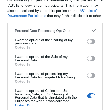
disclosure of your personal information by third parties on the
IAB’s list of downstream participants. This information may
Imprimir
also be disclosed by us to third parties on the
IAB’s List of
Downstream Participants
that may further disclose it to other
Índex
2P
third parties.
Personal Data Processing Opt Outs
Amazon
I want to opt-out of the Sharing of my
personal data.
NWSL
Opted In
PRO Women in Sports
I want to opt-out of the Sale of my
Personal Data.
Opted In
I want to opt-out of processing my
Publicidad
Personal Data for Targeted Advertising.
Opted In
I want to opt-out of Collection, Use,
2P
2Playbook Club
Retention, Sale, and/or Sharing of my
Personal Data that Is Unrelated with the
Purposes for which it was collected.
Opted Out