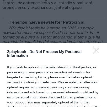
centros de entrenamiento y el estadio y realizará
promociones y experiencias junto al equipo.
¡Tenemos nueva newsletter Patrocinio!
2Playbook Media ha lanzado en 2025 su propio
newsletter mensual especializado en patrocinio. En él
tomamos el pulso al sector abordando el tema que ha
marcado la actualidad del sector, además de ofrecer un
recap de los principales contratos de patrocinio
cerrados en España, Europa y Norteamérica en los
2playbook -
Do Not Process My Personal
Information
últimos 30 días y una entrevista con directores/as de las
principales marcas.
Aquí puedes apuntarte gratis
.
If you wish to opt-out of the sale, sharing to third parties, or
Añadir
2Playbook
como fuente preferida de Google
processing of your personal or sensitive information for
de forma gratuita
targeted advertising by us, please use the below opt-out
Mantente informado con las últimas noticias de actualidad.
section to confirm your selection. Please note that after your
ACTIVAR AHORA
opt-out request is processed you may continue seeing
interest-based ads based on personal information utilized by
us or personal information disclosed to third parties prior to
your opt-out. You may separately opt-out of the further
Compartir