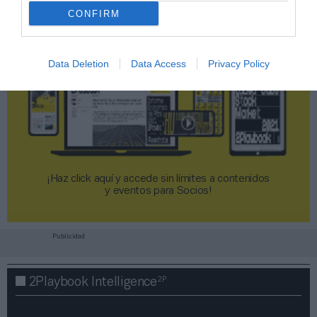
CONFIRM
Data Deletion
Data Access
Privacy Policy
¡Haz click aquí y accede sin límites a contenidos
y eventos para Socios!​​​​​​​
Publicidad
2P
2Playbook Intelligence