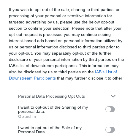
Patrocinio!
If you wish to opt-out of the sale, sharing to third parties, or
2Playbook Media lanzó en 2025 su propio newsletter
processing of your personal or sensitive information for
mensual especializado en patrocinio. En él tomamos el
targeted advertising by us, please use the below opt-out
pulso al sector abordando el tema que ha marcado la
section to confirm your selection. Please note that after your
actualidad del sector, además de ofrecer un recap de los
opt-out request is processed you may continue seeing
principales contratos de patrocinio cerrados en España,
Europa y Norteamérica en los últimos 30 días.
Aquí
interest-based ads based on personal information utilized by
puedes apuntarte gratis
.
us or personal information disclosed to third parties prior to
your opt-out. You may separately opt-out of the further
disclosure of your personal information by third parties on the
Añadir
2Playbook
como fuente preferida de Google
de forma gratuita
IAB’s list of downstream participants. This information may
Mantente informado con las últimas noticias de actualidad.
also be disclosed by us to third parties on the
IAB’s List of
ACTIVAR AHORA
Downstream Participants
that may further disclose it to other
third parties.
Personal Data Processing Opt Outs
Compartir
I want to opt-out of the Sharing of my
Imprimir
personal data.
Opted In
Índex
2P
I want to opt-out of the Sale of my
Personal Data.