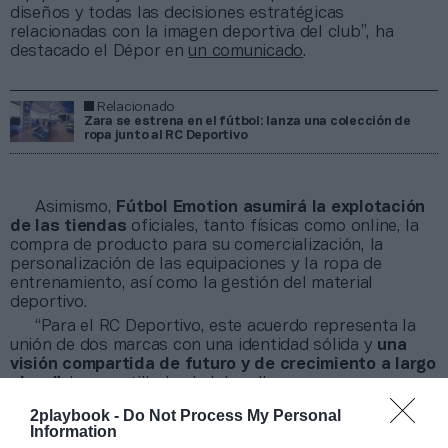
diseños y todas las decisiones estratégicas
relacionadas con la imagen deportiva del club”, ha
destacado el Dépor en
un comunicado
.
Relacionado
Zara se estrena en el fútbol: lanza una colección de
ropa junto al RC Deportivo
Asimismo,
Fútbol Emotion asumirá la explotación
de las tiendas
oficiales, tanto físicas como online, la
compra de producto para su comercialización, la
personalización de las equipaciones y la ropa de
entrenamiento, así como la gestión del material
deportivo.
“Para el RC Deportivo, este acuerdo representa la
unión de dos marcas con una identidad sólida y
una
visión compartida de futuro y de crecimiento a largo
plazo”
, ha apostillado el club gallego.
2playbook -
Do Not Process My Personal
Information
¡Suscríbete a nuestro newsletter mensual de