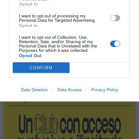
Opted In
RC Deportivo
I want to opt-out of processing my
Personal Data for Targeted Advertising.
Kappa
Opted In
I want to opt-out of Collection, Use,
Nike
Retention, Sale, and/or Sharing of my
Personal Data that Is Unrelated with the
Purposes for which it was collected.
LaLiga
Opted Out
CONFIRM
Publicidad
Data Deletion
Data Access
Privacy Policy
2P
2Playbook Club