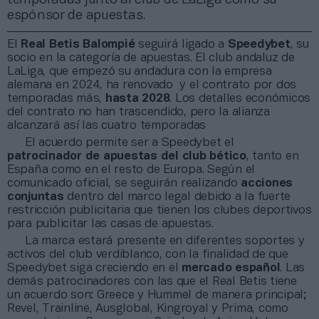
espónsor de apuestas.
El
Real Betis Balompié
seguirá ligado a
Speedybet
, su
socio en la categoría de apuestas. El club andaluz de
LaLiga, que empezó su andadura con la empresa
alemana en 2024, ha renovado y el contrato por dos
temporadas más,
hasta 2028
. Los detalles económicos
del contrato no han trascendido, pero la alianza
alcanzará así las cuatro temporadas
El acuerdo permite ser a Speedybet el
patrocinador de apuestas del club bético
, tanto en
España como en el resto de Europa. Según el
comunicado oficial, se seguirán realizando
acciones
conjuntas
dentro del marco legal debido a la fuerte
restricción publicitaria que tienen los clubes deportivos
para publicitar las casas de apuestas.
La marca estará presente en diferentes soportes y
activos del club verdiblanco, con la finalidad de que
Speedybet siga creciendo en el
mercado español
. Las
demás patrocinadores con las que el Real Betis tiene
un acuerdo son: Greece y Hummel de manera principal;
Revel, Trainline, Ausglobal, Kingroyal y Prima, como