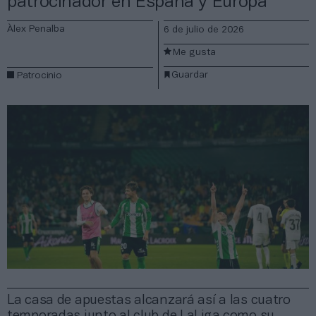
patrocinador en España y Europa
Àlex Penalba
6 de julio de 2026
Me gusta
Guardar
Patrocinio
La casa de apuestas alcanzará así a las cuatro
temporadas junto al club de LaLiga como su