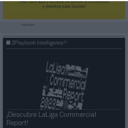
¡Haz click aquí y accede sin límites a contenidos
y eventos para Socios!​​​​​​​
Publicidad
2P
2Playbook Intelligence
¡Descubre LaLiga Commercial
Report!​​