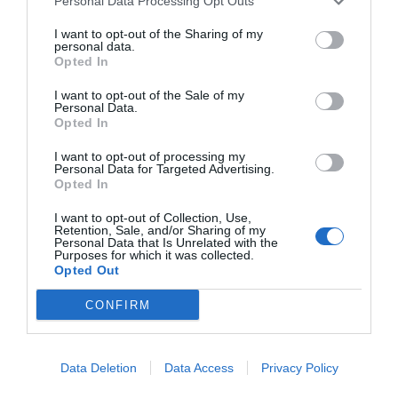
Personal Data Processing Opt Outs
I want to opt-out of the Sharing of my
personal data.
Publicidad
Opted In
I want to opt-out of the Sale of my
Personal Data.
2P
2Playbook Club
Opted In
I want to opt-out of processing my
Personal Data for Targeted Advertising.
Opted In
I want to opt-out of Collection, Use,
Retention, Sale, and/or Sharing of my
Personal Data that Is Unrelated with the
Purposes for which it was collected.
Opted Out
CONFIRM
Data Deletion
Data Access
Privacy Policy