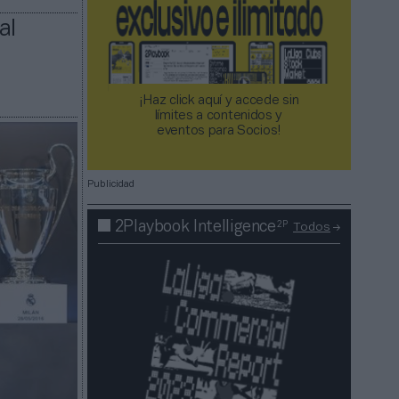
al
¡Haz click aquí y accede sin
límites a contenidos y
eventos para Socios!​​​​​​​
Publicidad
2P
2Playbook Intelligence
Todos