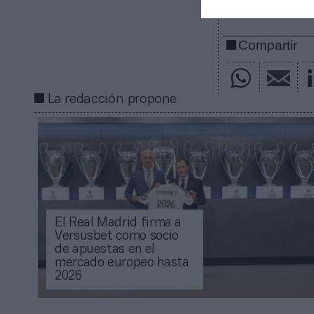
Mantente infor
Compartir
La redacción propone
El Real Madrid firma a
Versusbet como socio
de apuestas en el
mercado europeo hasta
2026