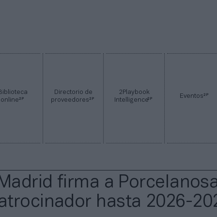
Biblioteca
Directorio de
2Playbook
2P
Eventos
2P
2P
2P
online
proveedores
Intelligence
 Madrid firma a Porcelanos
trocinador hasta 2026-20