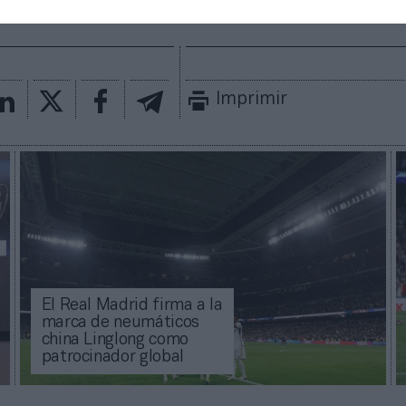
mado con las últimas noticias de actualidad.
Imprimir
El Real Madrid firma a la
marca de neumáticos
china Linglong como
patrocinador global