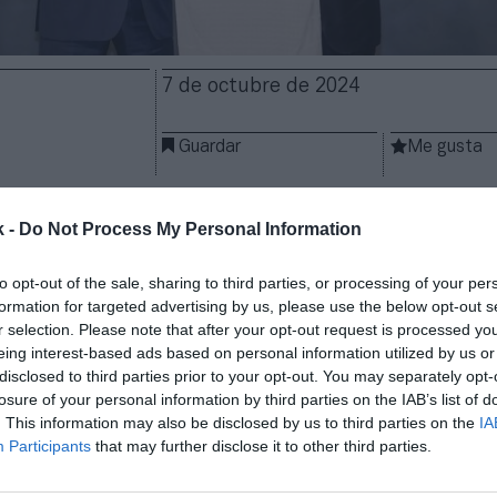
7 de octubre de 2024
Guardar
Me gusta
suma un
nuevo patrocinador.
El club de LaLiga EA S
k -
Do Not Process My Personal Information
po industrial español
Porcelanosa
para que se convie
 del club
hasta 2027
, según ha explicado la entidad
to opt-out of the sale, sharing to third parties, or processing of your per
 desconocen los detalles económicos del contrato.
formation for targeted advertising by us, please use the below opt-out s
a está teniendo una significativa
presencia en las o
r selection. Please note that after your opt-out request is processed y
del estadio
Santiago Bernabéu”, ha apuntado el Mad
eing interest-based ads based on personal information utilized by us or
emás, la empresa “colaborará en diferentes iniciat
disclosed to third parties prior to your opt-out. You may separately opt-
losure of your personal information by third parties on the IAB’s list of
po femenino
del Real Madrid”.
. This information may also be disclosed by us to third parties on the
IA
cha,
Porcelanosa había centrado su apuesta
por
el p
Participants
that may further disclose it to other third parties.
 club de su localidad,
el Villarreal CF,
como espónsor
Cerámica
.