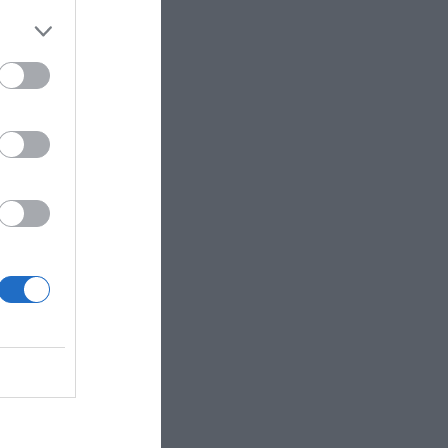
ado de
egocio de
as
ga,
os
e 24.000
os de las
dos por
valor
, contacta
R AHORA