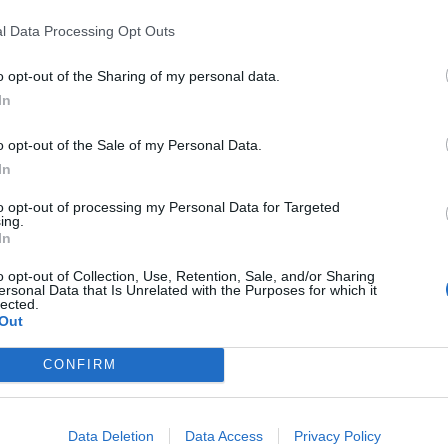
l Data Processing Opt Outs
igence 2P
o opt-out of the Sharing of my personal data.
In
2P es la unidad de estrategia e inteligencia de merc
 plataforma de datos monitoriza en tiempo real el n
o opt-out of the Sale of my Personal Data.
Liga, Liga F y Primera Federación; 200 clubes de lig
In
ubes de ACB y Primera FEB y otra veintena de Euroli
.
to opt-out of processing my Personal Data for Targeted
ing.
a también contabiliza la asistencia a todos los event
In
 entretenimiento y música en España, así como más d
trocinio en el mercado español y otros 7.000 contrat
o opt-out of Collection, Use, Retention, Sale, and/or Sharing
ersonal Data that Is Unrelated with the Purposes for which it
 y norteamericanas de fútbol y baloncesto, segmenta
lected.
pología de activos, marcas, categorías de producto y 
Out
ximado de cada acuerdo. Si quieres más información
 través de
intelligence@2playbook.com
.
CONFIRM
aybook
como fuente preferida de Google de forma
ACTIVA
Data Deletion
Data Access
Privacy Policy