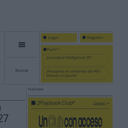
Login
Registro
Menú
2P
Push
¡Descubre Intelligence 2P!
Buscar
¡Recupera el contenido de PRO
Women in Sports!
Publicidad
2P
2Playbook Club
¡Únete!
a
27