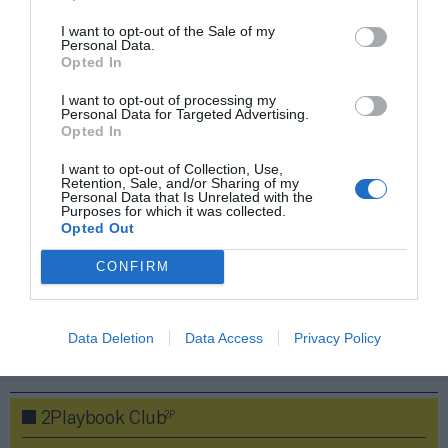
I want to opt-out of the Sale of my
Personal Data.
Opted In
Compartir
I want to opt-out of processing my
Personal Data for Targeted Advertising.
Imprimir
Opted In
I want to opt-out of Collection, Use,
Índex
2P
Retention, Sale, and/or Sharing of my
Personal Data that Is Unrelated with the
Purposes for which it was collected.
Real Sociedad
Opted Out
CONFIRM
LaLiga
Data Deletion
Data Access
Privacy Policy
Publicidad
2P
2Playbook Club