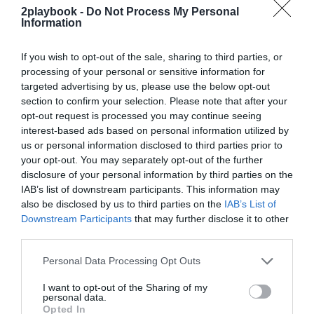
2playbook -
Do Not Process My Personal
Information
Sobre Intelligence 2P
Intelligence 2P
es la unidad de estrategia e
inteligencia de mercado de 2Playbook, cuya plataforma
If you wish to opt-out of the sale, sharing to third parties, or
de datos monitoriza la asistencia y venta de entradas de
processing of your personal or sensitive information for
más de 200 ligas y torneos masculinos y femeninos en
targeted advertising by us, please use the below opt-out
España, 100 festivales de música, museos y eventos de
section to confirm your selection. Please note that after your
entretenimiento, y otras 100 carreras populares de
opt-out request is processed you may continue seeing
running y ciclismo.
interest-based ads based on personal information utilized by
El módulo incluye información club a club en LaLiga,
us or personal information disclosed to third parties prior to
ACB, Asobal, Superliga de voleibol y ligas extranjeras
your opt-out. You may separately opt-out of the further
como NBA, Euroliga, Premier League, Bundesliga, Serie
disclosure of your personal information by third parties on the
A y Ligue 1, así como los datos de asistencia media y
IAB’s list of downstream participants. This information may
agregada partidos de selecciones, torneos
internacionales celebrados en España o Copas del Rey y
also be disclosed by us to third parties on the
IAB’s List of
de la Reina de todos los deportes. Si quieres más
Downstream Participants
that may further disclose it to other
información, contáctanos a través
third parties.
de
intelligence@2playbook.com
.
Personal Data Processing Opt Outs
Añadir
2Playbook
como fuente preferida de Google
I want to opt-out of the Sharing of my
de forma gratuita
personal data.
Mantente informado con las últimas noticias de actualidad.
Opted In
ACTIVAR AHORA