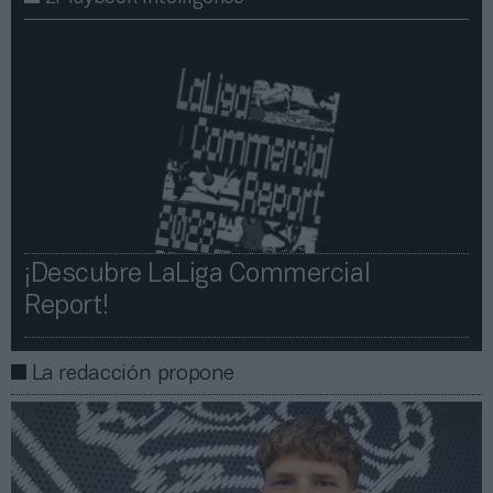
¡Descubre LaLiga Commercial
Report!​​
La redacción propone