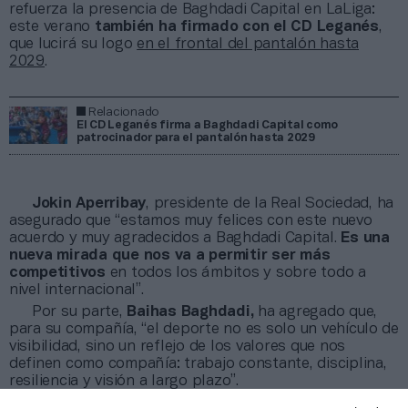
refuerza la presencia de Baghdadi Capital en LaLiga:
este verano
también ha firmado con el
CD Leganés
,
que lucirá su logo
en el frontal del pantalón hasta
2029
.
Relacionado
El CD Leganés firma a Baghdadi Capital como
patrocinador para el pantalón hasta 2029
Jokin Aperribay
, presidente de la Real Sociedad, ha
asegurado que “estamos muy felices con este nuevo
acuerdo y muy agradecidos a Baghdadi Capital.
Es una
nueva mirada que nos va a permitir ser más
competitivos
en todos los ámbitos y sobre todo a
nivel internacional”.
Por su parte,
Baihas Baghdadi,
ha agregado que,
para su compañía, “el deporte no es solo un vehículo de
visibilidad, sino un reflejo de los valores que nos
definen como compañía: trabajo constante, disciplina,
resiliencia y visión a largo plazo”.