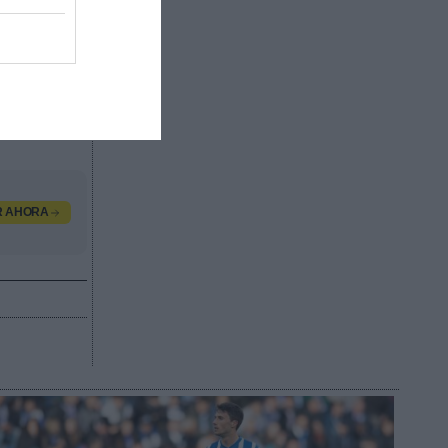
os
e 24.000
os de las
dos por
valor
, contacta
R AHORA