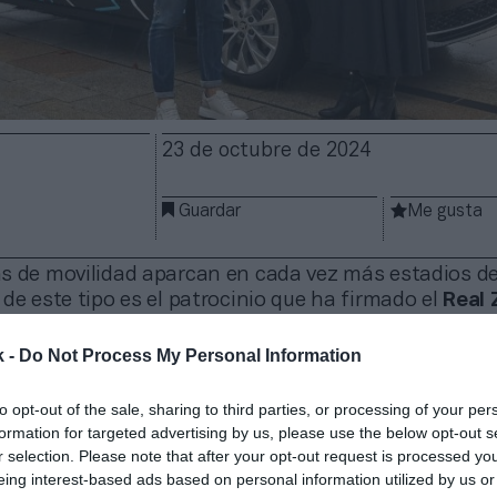
23 de octubre de 2024
Guardar
Me gusta
s de movilidad aparcan en cada vez más estadios de 
de este tipo es el patrocinio que ha firmado el
Real 
uevo patrocinador de movilidad para las dos próxima
 contrato, por lo tanto, abarca
hasta el término de 
k -
Do Not Process My Personal Information
to opt-out of the sale, sharing to third parties, or processing of your per
roveedor del club de LaLiga Hypermotion “tanto en 
formation for targeted advertising by us, please use the below opt-out s
er otro país al que viaje oficialmente el equipo y en 
r selection. Please note that after your opt-out request is processed y
forma”, según han explicado las partes en un comuni
eing interest-based ads based on personal information utilized by us or