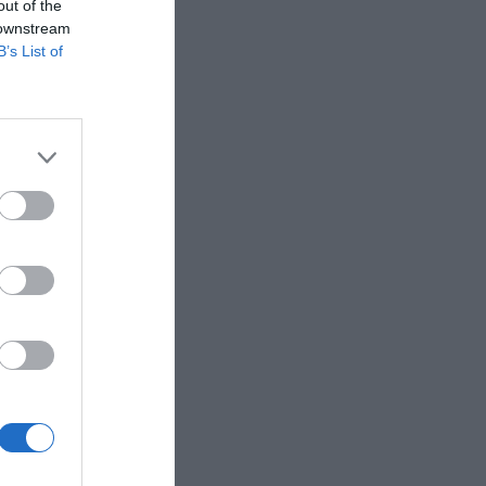
do que
out of the
í como por
 downstream
B’s List of
 Uber en
 la
iva más
a a
verano en
entras
ado de
egocio de
peas; 22
 BCL.