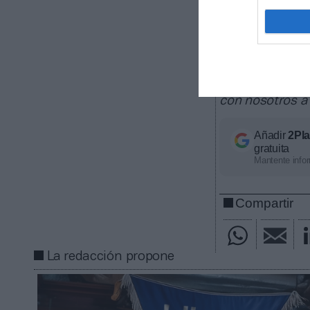
La plataform
deportivos, de
contratos de pa
ligas europeas
competición, ti
económico apro
con nosotros a
Añadir
2Pl
gratuita
Mantente infor
Compartir
La redacción propone