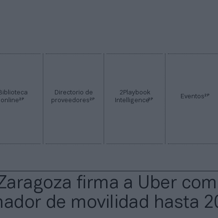
Biblioteca
Directorio de
2Playbook
2P
Eventos
2P
2P
2P
online
proveedores
Intelligence
 Zaragoza firma a Uber co
nador de movilidad hasta 2