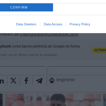
a también contabiliza la asistencia a todos los event
 entretenimiento y música en España, así como más d
CONFIRM
trocinio en el mercado español y otros 7.000 contrat
 y norteamericanas de fútbol y baloncesto, segmenta
pología de activos, marcas, categorías de producto y 
Data Deletion
Data Access
Privacy Policy
ximado de cada acuerdo. Si quieres más información
 través de
intelligence@2playbook.com
.
aybook
como fuente preferida de Google de forma
ACTIVA
mado con las últimas noticias de actualidad.
Imprimir