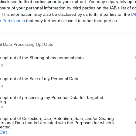
pez, director general del Real Zaragoza, ha destaca
disclosed to third parties prior to your opt-out. You may separately opt-
onectan por “su filosofía global, su innovación, as
losure of your personal information by third parties on the IAB’s list of
. This information may also be disclosed by us to third parties on the
IA
n los usuarios”. Por su parte, Lola Vilas, directora de
Participants
that may further disclose it to other third parties.
arcado el “compromiso” de su compañía de “mejorar
aragoza, ofreciendo a los zaragocistas
una alternat
plazarse a apoyar a su equipo
en el camino de vuelt
n”.
l Data Processing Opt Outs
con el club maño no es el único que ha alcanzado
o opt-out of the Sharing of my personal data.
Uber. La plataforma de movilidad se convirtió este 
In
 principal del Como
,
tras su ascenso a la Serie A
, mi
de
delivery
,
Uber Eats
,
firmó con
LaLiga
hasta 2027
.
o opt-out of the Sale of my Personal Data.
In
igence 2P
to opt-out of processing my Personal Data for Targeted
ing.
In
 2P
es la unidad de estrategia e inteligencia de merc
 plataforma de datos monitoriza en tiempo real el n
o opt-out of Collection, Use, Retention, Sale, and/or Sharing
Liga, Liga F y Primera Rfef; 200 clubes de ligas euro
ersonal Data that Is Unrelated with the Purposes for which it
lected.
y Primera FEB y otra veintena de Euroliga, Eurocup y
Out