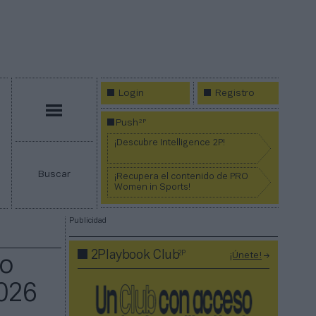
Login
Registro
Menú
2P
Push
¡Descubre Intelligence 2P!
Buscar
¡Recupera el contenido de PRO
Women in Sports!
Publicidad
2P
2Playbook Club
¡Únete!
mo
026