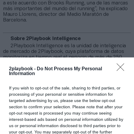
a este acuerdo con Brooks Running, una de las marcas
más importantes del mundo del running”, ha explicado
Mauro Llorens, director del Medio Maratón de
Barcelona.
Sobre 2Playbook Intelligence
2Playbook Intelligence es la unidad de inteligencia
de mercado de 2Playbook, cuya plataforma de datos
monitoriza en tiempo real el negocio de más de 250
clubes de fútbol y baloncesto de toda Europa, así
2playbook -
Do Not Process My Personal
como más de 14.000 contratos de patrocinio en el
Information
mercado español, segmentados por competición,
tipología de activos, marcas, categorías de producto y
valor económico aproximado de cada acuerdo. Si
If you wish to opt-out of the sale, sharing to third parties, or
quieres más información, contacta con nosotros a
processing of your personal or sensitive information for
través de intelligence@2playbook.com.
targeted advertising by us, please use the below opt-out
section to confirm your selection. Please note that after your
Añadir
2Playbook
como fuente preferida de Google
opt-out request is processed you may continue seeing
de forma gratuita
interest-based ads based on personal information utilized by
Mantente informado con las últimas noticias de actualidad.
us or personal information disclosed to third parties prior to
ACTIVAR AHORA
your opt-out. You may separately opt-out of the further