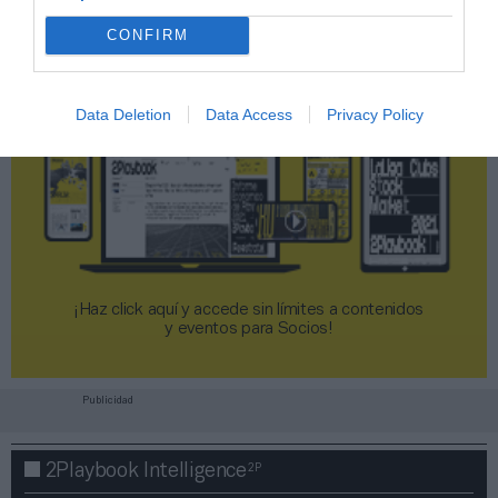
CONFIRM
Data Deletion
Data Access
Privacy Policy
¡Haz click aquí y accede sin límites a contenidos
y eventos para Socios!​​​​​​​
Publicidad
2P
2Playbook Intelligence