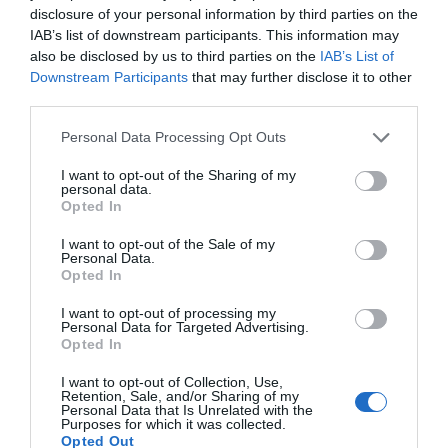
disclosure of your personal information by third parties on the
IAB’s list of downstream participants. This information may
also be disclosed by us to third parties on the
IAB’s List of
Compartir
Downstream Participants
that may further disclose it to other
Imprimir
third parties.
Personal Data Processing Opt Outs
Índex
2P
I want to opt-out of the Sharing of my
personal data.
RPM-Mktg
Opted In
I want to opt-out of the Sale of my
Brooks Sports
Personal Data.
Opted In
I want to opt-out of processing my
Personal Data for Targeted Advertising.
Publicidad
Opted In
I want to opt-out of Collection, Use,
Retention, Sale, and/or Sharing of my
2P
2Playbook Club
Personal Data that Is Unrelated with the
Purposes for which it was collected.
Opted Out