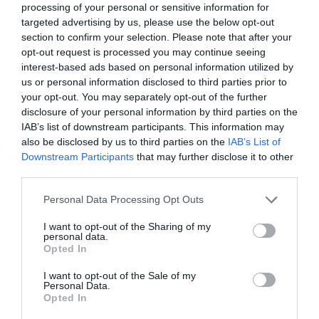
processing of your personal or sensitive information for
marcas, categorías de producto y valor económico
aproximado de cada acuerdo. Si quieres más
targeted advertising by us, please use the below opt-out
información, contacta con nosotros
section to confirm your selection. Please note that after your
en
intelligence@2playbook.com
.
opt-out request is processed you may continue seeing
interest-based ads based on personal information utilized by
Añadir
2Playbook
como fuente preferida de Google
us or personal information disclosed to third parties prior to
de forma gratuita
your opt-out. You may separately opt-out of the further
Mantente informado con las últimas noticias de actualidad.
disclosure of your personal information by third parties on the
ACTIVAR AHORA
IAB’s list of downstream participants. This information may
also be disclosed by us to third parties on the
IAB’s List of
Downstream Participants
that may further disclose it to other
third parties.
Compartir
Personal Data Processing Opt Outs
Imprimir
I want to opt-out of the Sharing of my
personal data.
Índex
2P
Opted In
I want to opt-out of the Sale of my
Champions League
Personal Data.
Opted In
Arsenal FC