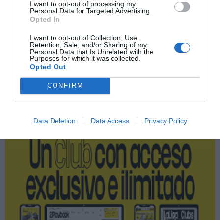
I want to opt-out of processing my
Personal Data for Targeted Advertising.
Opted In
Paris Saint Germain (PSG)
I want to opt-out of Collection, Use,
Atlético de Madrid
Retention, Sale, and/or Sharing of my
Personal Data that Is Unrelated with the
Purposes for which it was collected.
Opted Out
Publicidad
CONFIRM
2P
2Playbook Club
Data Deletion
Data Access
Privacy Policy