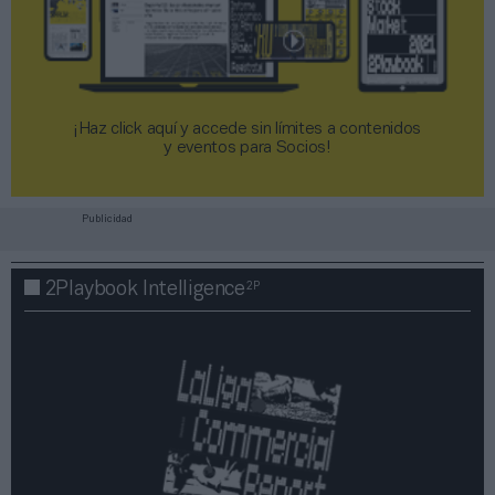
¡Haz click aquí y accede sin límites a contenidos
y eventos para Socios!​​​​​​​
Publicidad
2P
2Playbook Intelligence