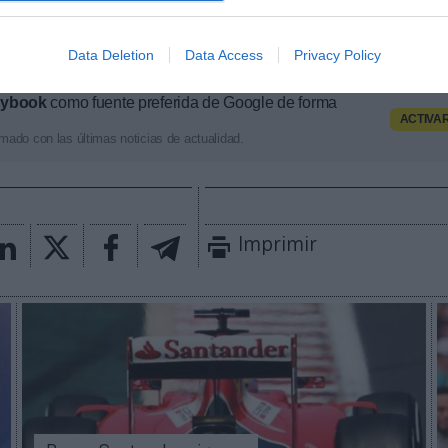
cial
tanto para los clubes implicados como para la
icionarse en torno al evento. La venta general de e
de julio de 2025.
Data Deletion
Data Access
Privacy Policy
aybook
como fuente preferida de Google de forma
ACTIVA
mado con las últimas noticias de actualidad.
Imprimir