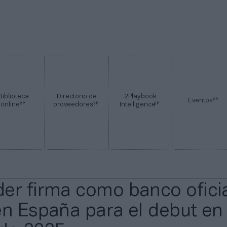
Biblioteca
Directorio de
2Playbook
2P
Eventos
2P
2P
2P
online
proveedores
Intelligence
er firma como banco ofici
en España para el debut en