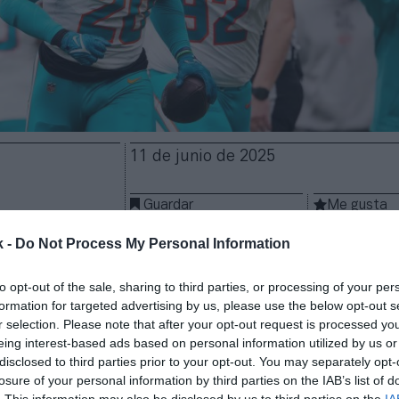
11 de junio de 2025
Guardar
Me gusta
k -
Do Not Process My Personal Information
en su estrategia de internacionalización con su pr
l en España, y lo hará con Banco Santander como
to opt-out of the sale, sharing to third parties, or processing of your per
ficial en el mercado nacional.
La entidad financiera
formation for targeted advertising by us, please use the below opt-out s
 banco oficial de la liga estadounidense de fútbol a
r selection. Please note that after your opt-out request is processed y
ara al partido que enfrentará a los
Washington Comm
eing interest-based ads based on personal information utilized by us or
hins
el 16 de noviembre de 2025 en el estadio Santi
disclosed to third parties prior to your opt-out. You may separately opt-
losure of your personal information by third parties on the IAB’s list of