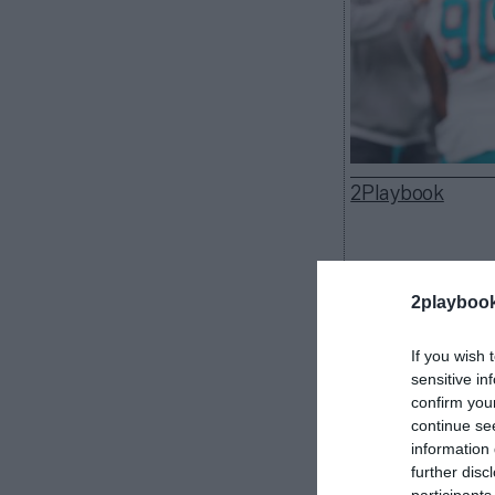
2Playbook
2playboo
La NFL avanza 
partido oficia
If you wish 
patrocinador o
sensitive in
convierte en el
confirm you
en el país de c
continue se
los Miami Dolp
information 
Bernabéu.
further disc