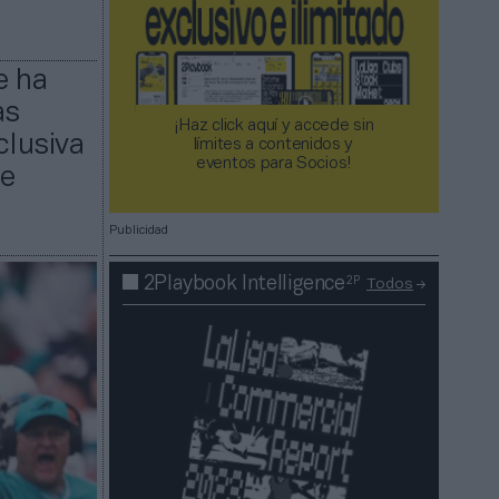
e ha
as
¡Haz click aquí y accede sin
clusiva
límites a contenidos y
eventos para Socios!​​​​​​​
de
Publicidad
2P
2Playbook Intelligence
Todos