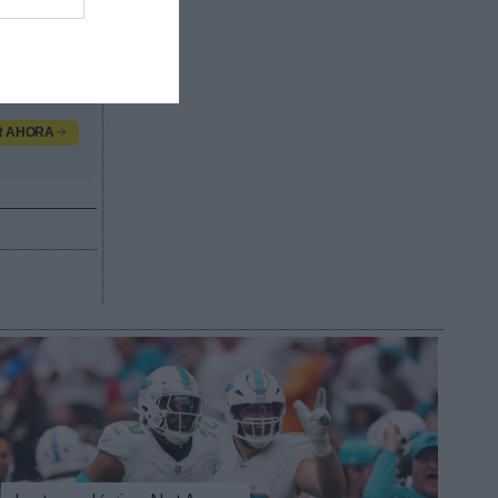
s marcas
ntradas
R AHORA