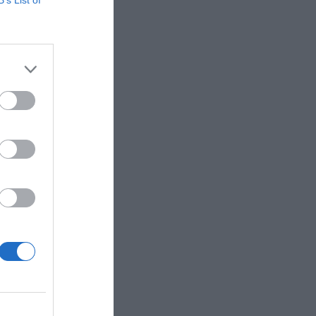
B’s List of
 clientes
ntradas
a
 también
visibilidad
encuentro,
der en
que ha
 como
 ampliará
 liga
su
cias
paña y
al de la
ueva