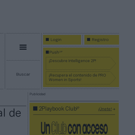
Login
Registro
Menú
2P
Push
¡Descubre Intelligence 2P!
Buscar
¡Recupera el contenido de PRO
Women in Sports!
Publicidad
2P
2Playbook Club
¡Únete!
al de