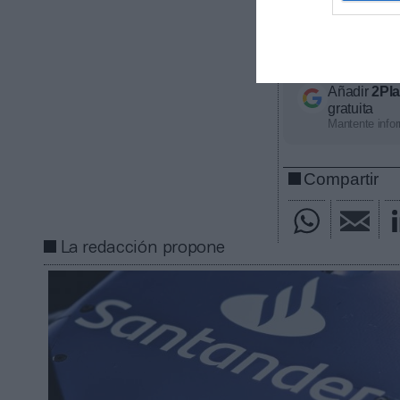
ventana comer
que buscan pos
comenzará el 8 
Añadir
2Pl
gratuita
Mantente infor
Compartir
La redacción propone