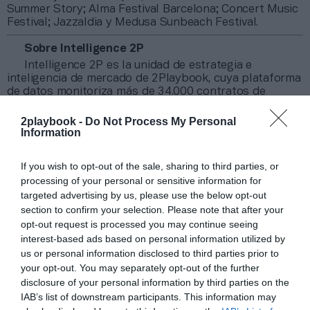
Summer Story; Alma Festival Barcelona; Concert Music
Festival; Jazzaldia y Medusa Sunbeach Festival.
Sobre Intelligence 2P
Intelligence 2P es la unidad de estrategia e
inteligencia de mercado de 2Playbook, cuya plataforma
de datos monitoriza más de 34.000 contratos de
patrocinio, de los que 25.000 corresponden al mercado
español y más de 8.000 a propiedades deportivas y
2playbook -
Do Not Process My Personal
competiciones internacionales, segmentados por
Information
competición, tipología de activos, marcas, categorías
de producto y valor económico aproximado de cada
If you wish to opt-out of the sale, sharing to third parties, or
acuerdo. Si quieres más información, contacta con
processing of your personal or sensitive information for
nosotros en intelligence@2playbook.com.
targeted advertising by us, please use the below opt-out
section to confirm your selection. Please note that after your
Añadir
2Playbook
como fuente preferida de Google
opt-out request is processed you may continue seeing
de forma gratuita
interest-based ads based on personal information utilized by
Mantente informado con las últimas noticias de actualidad.
us or personal information disclosed to third parties prior to
ACTIVAR AHORA
your opt-out. You may separately opt-out of the further
disclosure of your personal information by third parties on the
IAB’s list of downstream participants. This information may
Compartir