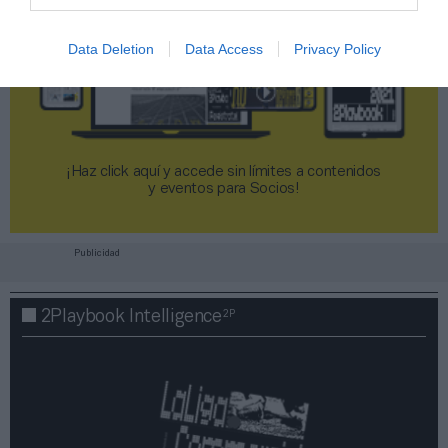
Data Deletion
Data Access
Privacy Policy
¡Haz click aquí y accede sin límites a contenidos
y eventos para Socios!​​​​​​​
Publicidad
2P
2Playbook Intelligence