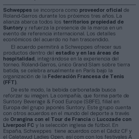
Schweppes
se incorpora como
proveedor oficial
de
Roland‑Garros durante los próximos tres años. La
alianza abarca todos los
territorios propiedad de
Suntory
y refuerza la presencia de la marca en un
evento de referencia internacional. Los detalles
económicos del acuerdo no han trascendido.
El acuerdo permitirá a Schweppes ofrecer sus
productos dentro del
estadio y en las áreas de
hospitalidad
, integrándose en la experiencia del
torneo. Roland‑Garros, único Grand Slam sobre tierra
batida, se celebra anualmente en París bajo la
organización de la
Federación Francesa de Tenis
(FFT)
.
De este modo, la bebida carbonatada busca
reforzar su imagen. La compañía, que forma parte de
Suntory Beverage & Food Europe (SBFE), filial en
Europa del grupo japonés Suntory. Este grupo cuenta
con otros acuerdos en el mundo del deporte a través
de
Orangina con el Tour de Francia
o
Lucozade con
Liverpool FC
y la selección inglesa de fútbol. En
España, Schweppes tiene acuerdos con el Cádiz CF y
el Calatayud Ladies Open, así com con los festivales A