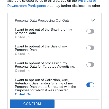
also be disclosed by us to third parties on the
IAB’s List of
Downstream Participants
that may further disclose it to other
Imprimir
third parties.
Personal Data Processing Opt Outs
Índex
2P
I want to opt-out of the Sharing of my
personal data.
Roland Garros
Opted In
I want to opt-out of the Sale of my
Personal Data.
Opted In
Publicidad
I want to opt-out of processing my
Personal Data for Targeted Advertising.
2P
2Playbook Club
Opted In
I want to opt-out of Collection, Use,
Retention, Sale, and/or Sharing of my
Personal Data that Is Unrelated with the
Purposes for which it was collected.
Opted Out
CONFIRM