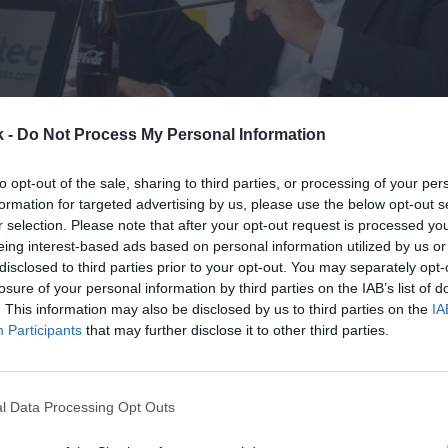
k -
Do Not Process My Personal Information
1 de julio de 2022
to opt-out of the sale, sharing to third parties, or processing of your per
Guardar
Me gusta
formation for targeted advertising by us, please use the below opt-out s
r selection. Please note that after your opt-out request is processed y
eing interest-based ads based on personal information utilized by us or
ina tiene nuevo aliado. La entidad del El Bierzo ha 
disclosed to third parties prior to your opt-out. You may separately opt-
que Tvitec, empresa dedicada a la gestión del vidrio,
losure of your personal information by third parties on the IAB’s list of
rincipal
para las dos próximas temporadas.
El club
. This information may also be disclosed by us to third parties on the
IA
elve a apostar nuevamente por una empresa berciana
Participants
that may further disclose it to other third parties.
ro Brigantina, su socio en los últimos cinco años. Se
s términos económicos.
onocer el cierre de 2021-2022, la
Ponfe
cerró 2020-2
l Data Processing Opt Outs
to próximo a los 40.000 euros. Las primeras previsi