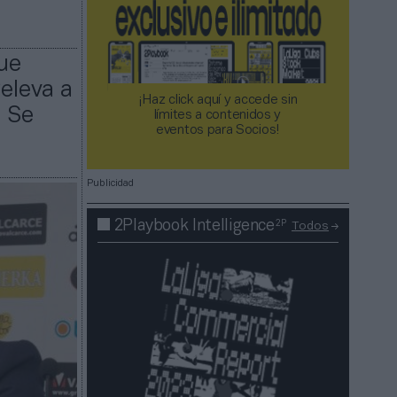
que
releva a
¡Haz click aquí y accede sin
. Se
límites a contenidos y
eventos para Socios!​​​​​​​
Publicidad
2P
2Playbook Intelligence
Todos