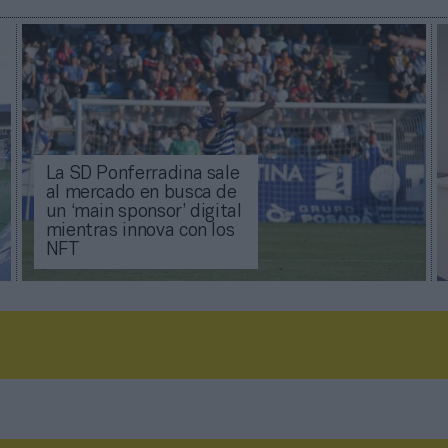
La SD Ponferradina sale
al mercado en busca de
un ‘main sponsor’ digital
mientras innova con los
NFT