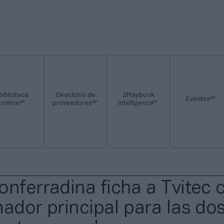
Biblioteca
Directorio de
2Playbook
2P
Eventos
2P
2P
2P
online
proveedores
Intelligence
onferradina ficha a Tvitec
nador principal para las do