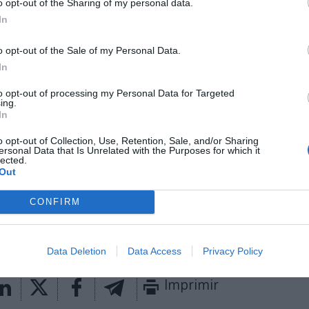
o opt-out of the Sharing of my personal data.
estimaban que el resultado será positivo e incluso se
hasta 169.000 euros, según ha informado la entidad 
In
o opt-out of the Sale of my Personal Data.
 esta temporada, la cifra de ingresos prevista super
In
ros, tal y como avanzó a
2Playbook
el consejero dele
Domínguez. Esto supone un incremento de la factura
to opt-out of processing my Personal Data for Targeted
ing.
 El club de El Bierzo ha firmado un acuerdo por el qu
In
ores transformadores de vidrio de Europa, se convie
incipal. La alianza se hará efectiva desde la tempo
o opt-out of Collection, Use, Retention, Sale, and/or Sharing
ersonal Data that Is Unrelated with the Purposes for which it
lected.
Out
aybook
como fuente preferida de Google de forma
ACTIVA
CONFIRM
mado con las últimas noticias de actualidad.
Data Deletion
Data Access
Privacy Policy
Imprimir