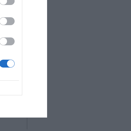
en un
a los 9
gado del
ción del
e Tvitec,
rte en su
rada 2022-
R AHORA