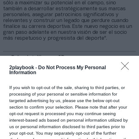
sólo a maximizar su potencial en el campo, sino
también a desarrollar estratégicamente sus marcas
personales, asegurar patrocinios significativos y
relevantes y construir un legado que perdure cuando
finalice su carrera deportiva. Este nuevo negocio es un
gran paso adelante en nuestra visión de ser el socio
más respetuoso y progresista del deporte".
Sobre Intelligence 2P
Intelligence 2P
es la unidad de estrategia e
2playbook -
Do Not Process My Personal
inteligencia de mercado de 2Playbook, cuya plataforma
Information
de datos monitoriza en tiempo real el negocio de 60
clubes de LaLiga, Liga F y Primera Rfef; 200 clubes de
If you wish to opt-out of the sale, sharing to third parties, or
ligas europeas; 22 clubes de ACB y Primera FEB y 80
processing of your personal or sensitive information for
clubes de Euroliga, Eurocup, BCL, Euroliga y Eurocup
targeted advertising by us, please use the below opt-out
femeninas.
section to confirm your selection. Please note that after your
La plataforma también contabiliza la asistencia a
opt-out request is processed you may continue seeing
todos los eventos deportivos, de entretenimiento y
música en España, así como más de 23.000 contratos
interest-based ads based on personal information utilized by
de patrocinio en el mercado español y otros 7.000
us or personal information disclosed to third parties prior to
contratos de las ligas europeas y norteamericanas de
your opt-out. You may separately opt-out of the further
fútbol y baloncesto, segmentados por competición,