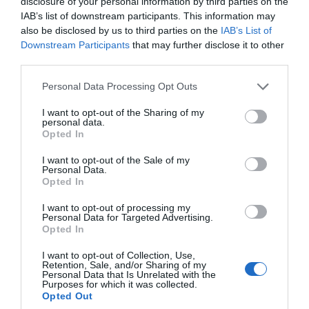
disclosure of your personal information by third parties on the
tipología de activos, marcas, categorías de producto y
IAB’s list of downstream participants. This information may
valor económico aproximado de cada acuerdo. Si
also be disclosed by us to third parties on the
IAB’s List of
quieres más información, contacta con nosotros a
Downstream Participants
that may further disclose it to other
través de
intelligence@2playbook.com
.
third parties.
Añadir
2Playbook
como fuente preferida de Google
Personal Data Processing Opt Outs
de forma gratuita
Mantente informado con las últimas noticias de actualidad.
I want to opt-out of the Sharing of my
ACTIVAR AHORA
personal data.
Opted In
I want to opt-out of the Sale of my
Personal Data.
Compartir
Opted In
Imprimir
I want to opt-out of processing my
Personal Data for Targeted Advertising.
Opted In
Índex
2P
I want to opt-out of Collection, Use,
Retention, Sale, and/or Sharing of my
Sportfive
Personal Data that Is Unrelated with the
Purposes for which it was collected.
Opted Out