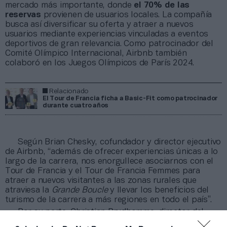
mercado más importante, donde
el 70% de las
reservas
provienen de usuarios locales. La compañía
busca así diversificar su oferta y atraer a nuevos
usuarios mediante experiencias vinculadas a eventos
deportivos de gran relevancia. Como patrocinador del
Comité Olímpico Internacional, Airbnb también
colaboró en los Juegos Olímpicos de París 2024.
Relacionado
El Tour de Francia ficha a Basic-Fit como patrocinador
durante cuatro años
Según Brian Chesky, cofundador y director ejecutivo
de Airbnb, “además de ofrecer experiencias únicas a lo
largo de la carrera, nos enorgullece asociarnos con el
Tour de Francia y el Tour de Francia Femmes para
atraer a nuevos visitantes a las zonas rurales que
atraviesa la
Grande Boucle
y llevar los beneficios del
turismo de la carrera a más regiones en todo el país”.
Por su parte, Christian Prudhomme, director del
Tour de Francia, destacó que “el Tour de Francia