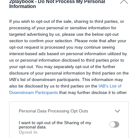
2playbook -
Do Not Process My Personal
siempre ha sido una celebración de las regiones
Information
francesas, sus paisajes, su cultura y, sobre todo, de los
habitantes locales, que son los protagonistas
esenciales. Estamos encantados de asociarnos con
If you wish to opt-out of the sale, sharing to third parties, or
Airbnb y ofrecer a los espectadores nuevas formas de
processing of your personal or sensitive information for
vivir la carrera”.
targeted advertising by us, please use the below opt-out
section to confirm your selection. Please note that after your
opt-out request is processed you may continue seeing
¡Tenemos nueva newsletter Patrocinio!
interest-based ads based on personal information utilized by
2Playbook Media ha lanzado en 2025 su propio
us or personal information disclosed to third parties prior to
newsletter mensual especializado en patrocinio. En él
your opt-out. You may separately opt-out of the further
tomamos el pulso al sector abordando el tema que ha
disclosure of your personal information by third parties on the
marcado la actualidad del sector, además de ofrecer un
IAB’s list of downstream participants. This information may
recap de los principales contratos de patrocinio
also be disclosed by us to third parties on the
IAB’s List of
cerrados en España, Europa y Norteamérica en los
Downstream Participants
that may further disclose it to other
últimos 30 días y una entrevista con directores/as de las
third parties.
principales marcas.
Aquí puedes apuntarte gratis
.
Personal Data Processing Opt Outs
Añadir
2Playbook
como fuente preferida de Google
de forma gratuita
I want to opt-out of the Sharing of my
Mantente informado con las últimas noticias de actualidad.
personal data.
ACTIVAR AHORA
Opted In