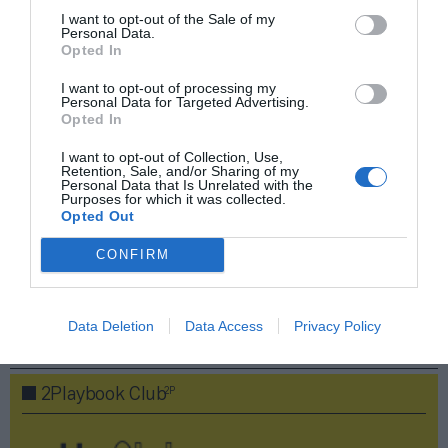
I want to opt-out of the Sale of my
Personal Data.
Opted In
Compartir
I want to opt-out of processing my
Imprimir
Personal Data for Targeted Advertising.
Opted In
Índex
2P
I want to opt-out of Collection, Use,
Retention, Sale, and/or Sharing of my
Personal Data that Is Unrelated with the
Purposes for which it was collected.
ASO
Opted Out
Tour de Francia
CONFIRM
Data Deletion
Data Access
Privacy Policy
Publicidad
2P
2Playbook Club