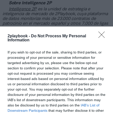
Sobre Intelligence 2P
Intelligence 2P
es la unidad de estrategia e
inteligencia de mercado de 2Playbook, cuya plataforma
de datos monitoriza más de 23.000 contratos de
patrocinio en el mercado español y otros 7.000 de ligas
internacionales. Si quieres enviarnos tus casos de éxito
en activaciones puedes escribirnos a
2playbook -
Do Not Process My Personal
intelligence@2playbook.com
.
Information
Añadir
2Playbook
como fuente preferida de Google
If you wish to opt-out of the sale, sharing to third parties, or
de forma gratuita
processing of your personal or sensitive information for
Mantente informado con las últimas noticias de actualidad.
targeted advertising by us, please use the below opt-out
ACTIVAR AHORA
section to confirm your selection. Please note that after your
opt-out request is processed you may continue seeing
interest-based ads based on personal information utilized by
Compartir
us or personal information disclosed to third parties prior to
your opt-out. You may separately opt-out of the further
Imprimir
disclosure of your personal information by third parties on the
IAB’s list of downstream participants. This information may
also be disclosed by us to third parties on the
IAB’s List of
Índex
2P
Downstream Participants
that may further disclose it to other