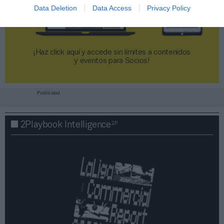
Data Deletion
Data Access
Privacy Policy
¡Haz click aquí y accede sin límites a contenidos
y eventos para Socios!​​​​​​​
Publicidad
2P
2Playbook Intelligence