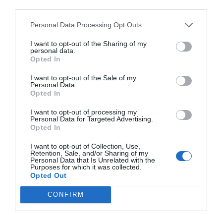
third parties.
Uefa
Personal Data Processing Opt Outs
PRO Women in Sports
I want to opt-out of the Sharing of my
personal data.
Opted In
I want to opt-out of the Sale of my
Publicidad
Personal Data.
Opted In
2P
2Playbook Club
I want to opt-out of processing my
Personal Data for Targeted Advertising.
Opted In
I want to opt-out of Collection, Use,
Retention, Sale, and/or Sharing of my
Personal Data that Is Unrelated with the
Purposes for which it was collected.
Opted Out
CONFIRM