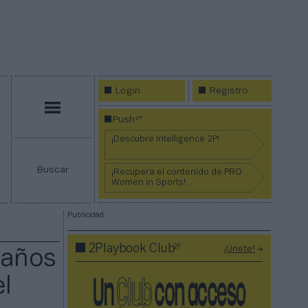
Login
Registro
Menú
2P
Push
¡Descubre Intelligence 2P!
Buscar
¡Recupera el contenido de PRO
Women in Sports!
Publicidad
2P
2Playbook Club
¡Únete!
 años
l