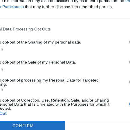
. This information may also be disclosed by us to third parties on the
IA
alenciana.
Participants
that may further disclose it to other third parties.
su parte, recupera terreno en la Liga Endesa, donde
abía perdido clubes como UCAM Murcia, San Pablo 
rra. Aún mantiene
contratos con Surne Bilbao Bask
l Data Processing Opt Outs
e firmó esta misma temporada.
laboramos con una marca, siempre
exigimos mucho
o opt-out of the Sharing of my personal data.
mos compromiso, implicación y fe en un proyecto q
In
yo desde el inicio. Así lo hemos sentido con Hummel
enen una gran experiencia en el mundo del deporte y
o opt-out of the Sale of my Personal Data.
 nos van a aportar muchísimo en esta nueva etapa 
In
os”, ha señalado
Enric Carbonell,
director general de
to opt-out of processing my Personal Data for Targeted
ing.
In
o opt-out of Collection, Use, Retention, Sale, and/or Sharing
 a nuestro newsletter mensual de Patrocinio!
ersonal Data that Is Unrelated with the Purposes for which it
lected.
edia ha lanzado en 2025 su propio newsletter mensu
Out
n patrocinio. En él tomamos el pulso al sector abord
rcado la actualidad del sector, además de ofrecer un
CONFIRM