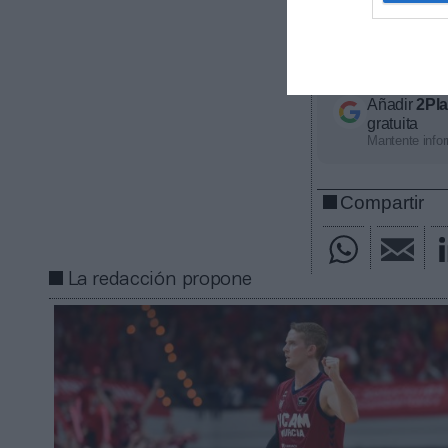
los principales
Norteamérica en
principales ma
Añadir
2Pl
gratuita
Mantente infor
Compartir
La redacción propone