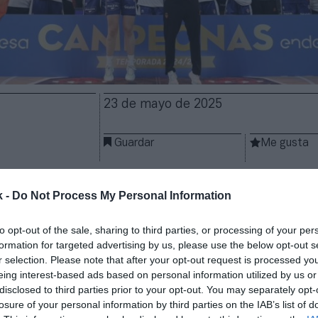
23 de mayo de 2025
Guardar
Me gusta
et
cambiará de patrocinador técnico. El club
ha firm
k -
Do Not Process My Personal Information
uevo socio para sus equipos profesionales y cantera
La duración y los términos económicos del contrato
to opt-out of the sale, sharing to third parties, or processing of your per
formation for targeted advertising by us, please use the below opt-out s
estido a Valencia Basket durante
casi treinta temp
r selection. Please note that after your opt-out request is processed y
arias etapas. La última empezó en 2008 tras unos año
eing interest-based ads based on personal information utilized by us or
mbió a la empresa valenciana por J’Hayber, con sede
disclosed to third parties prior to your opt-out. You may separately opt-
losure of your personal information by third parties on the IAB’s list of
la primera vez que el club lucirá una marca cuyo orige