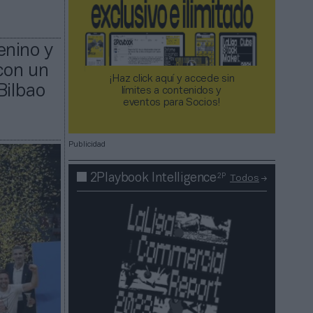
enino y
con un
¡Haz click aquí y accede sin
Bilbao
límites a contenidos y
eventos para Socios!​​​​​​​
Publicidad
2P
2Playbook Intelligence
Todos