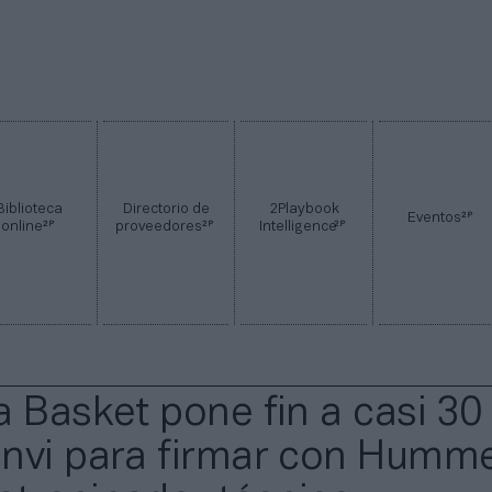
Biblioteca
Directorio de
2Playbook
2P
Eventos
2P
2P
2P
online
proveedores
Intelligence
a Basket pone fin a casi 30
nvi para firmar con Humme