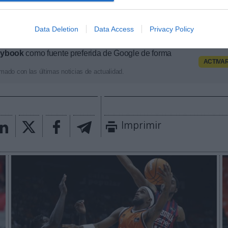
 contratos de patrocinio cerrados en España, Europa 
 los últimos 30 días y una entrevista con directores/
rcas.
Aquí puedes apuntarte gratis
.
Data Deletion
Data Access
Privacy Policy
aybook
como fuente preferida de Google de forma
ACTIVA
mado con las últimas noticias de actualidad.
Imprimir