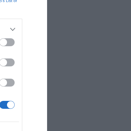
B’s List of
 en los
Burgos o
et y Río
 más que
ue deben
 desde el
 estamos
que
 Valencia
al
ando el
 recap de