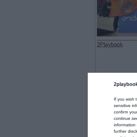
2Playbook
Valencia Bask
2playboo
Hummel
como n
de 2025-2026. 
If you wish 
han desvelado.
sensitive in
Luanvi
ha v
confirm you
divididas en v
continue se
que el club ca
information 
further disc
(Alicante). Es 