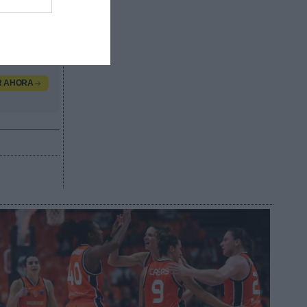
y
as de las
R AHORA