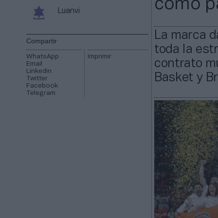
como pa
Luanvi
La marca d
Compartir
toda la est
WhatsApp
Imprimir
contrato m
Email
Linkedin
Basket y B
Twitter
Facebook
Telegram