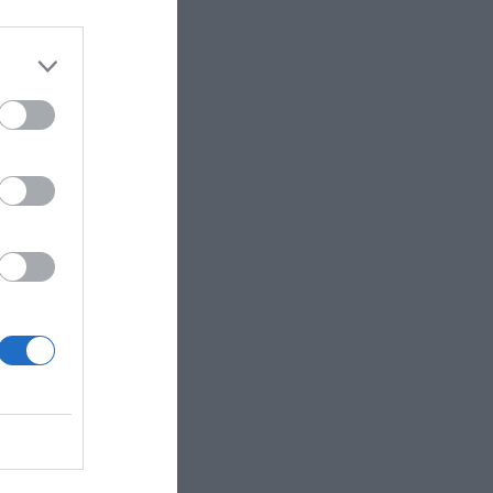
ontal de
n los
tadio de
junto
ano hasta
Marzá y
ercado de
negocio de
o más de
s por
 valor
n,