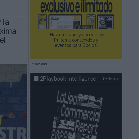
 la
óxima
¡Haz click aquí y accede sin
el
límites a contenidos y
eventos para Socios!​​​​​​​
Publicidad
2P
2Playbook Intelligence
Todos