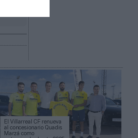
R AHORA
El Villarreal CF renueva
al concesionario Quadis
Marzá como