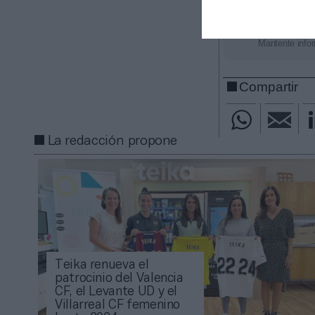
Añadir
2Pl
gratuita
Mantente infor
Compartir
La redacción propone
Teika renueva el
patrocinio del Valencia
CF, el Levante UD y el
Villarreal CF femenino