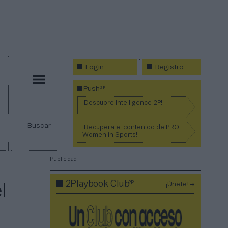
Login
Registro
Menú
2P
Push
¡Descubre Intelligence 2P!
Buscar
¡Recupera el contenido de PRO
Women in Sports!
Publicidad
2P
2Playbook Club
¡Únete!
l