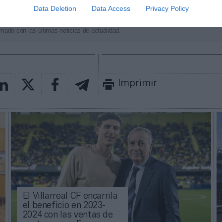
Data Deletion
Data Access
Privacy Policy
aybook
como fuente preferida de Google de forma
ACTIVA
mado con las últimas noticias de actualidad.
Imprimir
El Villarreal CF encarrila
el beneficio en 2023-
2024 con las ventas de