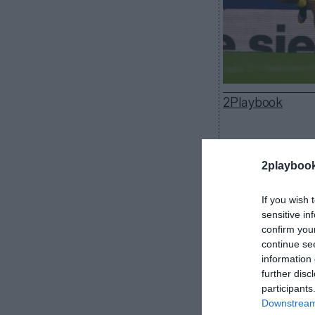
2Playbook
2playboo
El Villarreal C
del presidente
If you wish 
frontal de la c
sensitive in
confirm you
la trasera de 
continue se
desconocen los
information 
próxima jornad
further disc
Ascale es un
participants
cocina y la arq
Downstream 