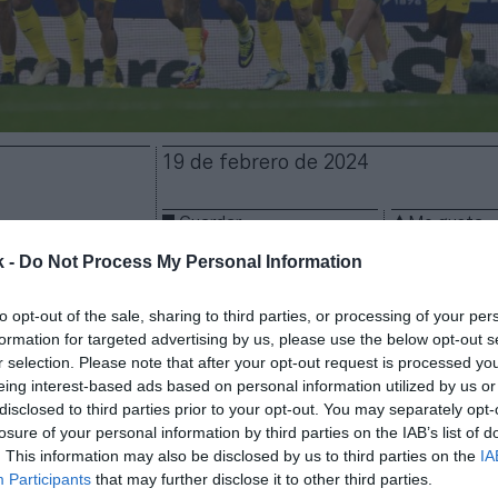
19 de febrero de 2024
Guardar
Me gusta
k -
Do Not Process My Personal Information
F refuerza el patrocinio del Grupo Pamesa en el club, 
groguet
, Fernando Roig. La compañía cerámica, pres
to opt-out of the sale, sharing to third parties, or processing of your per
amiseta, ahora también lucirá una marca del grupo, A
formation for targeted advertising by us, please use the below opt-out s
r selection. Please note that after your opt-out request is processed y
la camiseta hasta el término de la temporada 2024-20
eing interest-based ads based on personal information utilized by us or
 detalles económicos del acuerdo, que arrancará en 
disclosed to third parties prior to your opt-out. You may separately opt-
a de LaLiga.
losure of your personal information by third parties on the IAB’s list of
a joven firma, creada en 2017, que opera en el ámbit
. This information may also be disclosed by us to third parties on the
IA
uitectura. La alianza entre el club y el Grupo Pamesa
Participants
that may further disclose it to other third parties.