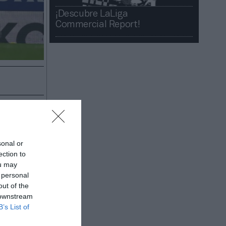
¡Descubre LaLiga
Commercial Report!​​
propiedad
ente en el
sonal or
scale, en
ection to
ou may
25. Se
 personal
la
out of the
 downstream
o de la
B’s List of
 consolida