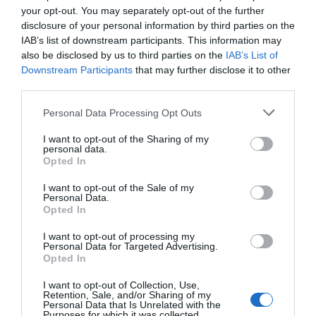
your opt-out. You may separately opt-out of the further
disclosure of your personal information by third parties on the
Compartir
IAB’s list of downstream participants. This information may
also be disclosed by us to third parties on the
IAB’s List of
Imprimir
Downstream Participants
that may further disclose it to other
third parties.
Índex
2P
Personal Data Processing Opt Outs
I want to opt-out of the Sharing of my
FEB
personal data.
Opted In
Volvo
I want to opt-out of the Sale of my
Personal Data.
PRO Women in Sports
Opted In
I want to opt-out of processing my
Personal Data for Targeted Advertising.
Opted In
Publicidad
I want to opt-out of Collection, Use,
Retention, Sale, and/or Sharing of my
Personal Data that Is Unrelated with the
2P
2Playbook Club
Purposes for which it was collected.