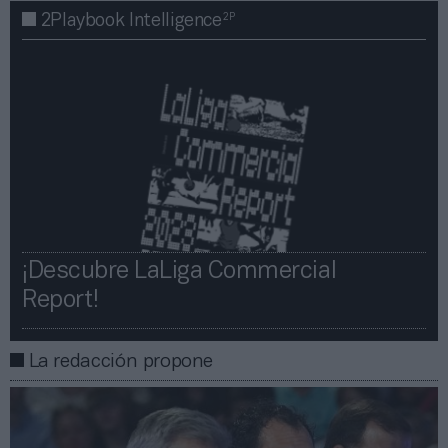
2P
2Playbook Intelligence
¡Descubre LaLiga Commercial
Report!​​
La redacción propone