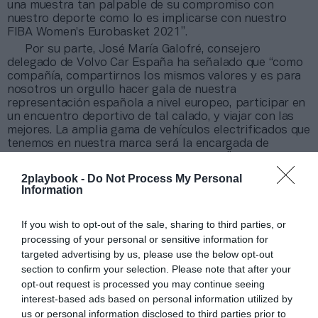
una muestra tan palpable de su compromiso con
nuestro deporte como lo es implicarse con nuestro
FIBA Women’s Eurobasket 2021”.
Por su parte, José María Galofré, consejero
delegado de Volvo Car España ha señalado que “como
compañía, compartirnos los mismos valores y es para
nosotros un orgullo hacer gala de nuestra
representación española a nivel europeo, participar en
un encuentro deportivo de tal calado, y viajar con las
mejores. La amplia gama de vehículos electrificados que
tenemos en nuestra marca será la encargada de
acompañarles en este emocionante viaje”, ha añadido.
Entre los socios patrocinadores de la FEB están
2playbook -
Do Not Process My Personal
Endesa, CaixaBank, Finetwork
; Nike es socio técnico,
Information
y en un segundo rango están Iberia, Santalucía y B The
Travel Brand. Como proveedores figuran Molten,
If you wish to opt-out of the sale, sharing to third parties, or
Quirónsalud, Renfe, Correos, Kellogg’s y Subway.
processing of your personal or sensitive information for
targeted advertising by us, please use the below opt-out
Añadir
2Playbook
como fuente preferida de Google
section to confirm your selection. Please note that after your
de forma gratuita
opt-out request is processed you may continue seeing
Mantente informado con las últimas noticias de actualidad.
interest-based ads based on personal information utilized by
ACTIVAR AHORA
us or personal information disclosed to third parties prior to