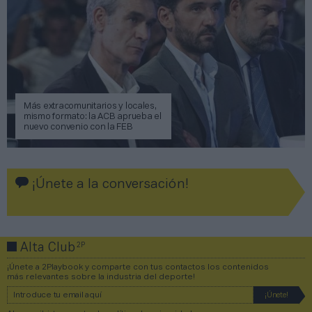
Más extracomunitarios y locales,
mismo formato: la ACB aprueba el
nuevo convenio con la FEB
¡Únete a la conversación!
2P
Alta Club
¡Únete a 2Playbook y comparte con tus contactos los contenidos
más relevantes sobre la industria del deporte!