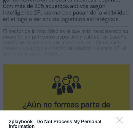
Con más de 335 acuerdos activos según
Intelligence 2P, las marcas pasan de la visibilidad
en el logo a ser socios logísticos estratégicos.
El sector de la movilidad es el que más ha acelerado su
inversión en patrocinio deportivo y cultural en España.
Cabify ha firmado seis acuerdos en los últimos siete
meses y ya apoya a Atlético de Madrid, Valencia CF, el
Movistar Arena o el Mutua
¿Aún no formas parte de
2Playbook Club?
2playbook -
Do Not Process My Personal
¡Hazte Socio o únete gratis como Simpatizante
Information
para leer este contenido!