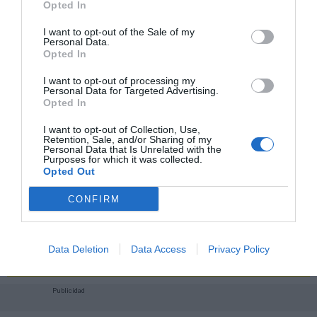
2Playbook Club
Opted In
I want to opt-out of the Sale of my
Personal Data.
Opted In
I want to opt-out of processing my
Personal Data for Targeted Advertising.
Opted In
I want to opt-out of Collection, Use,
Retention, Sale, and/or Sharing of my
Personal Data that Is Unrelated with the
Purposes for which it was collected.
Opted Out
CONFIRM
¡Haz click aquí y accede sin límites a contenidos
y eventos para Socios!​​​​​​​
Data Deletion
Data Access
Privacy Policy
Publicidad