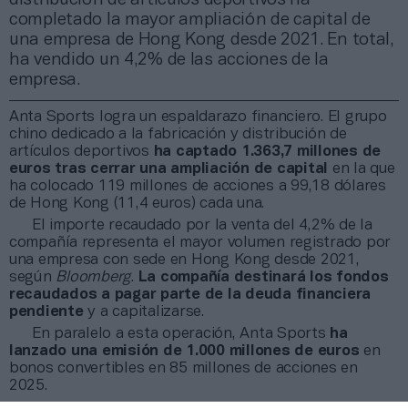
completado la mayor ampliación de capital de
una empresa de Hong Kong desde 2021. En total,
ha vendido un 4,2% de las acciones de la
empresa.
Anta Sports logra un espaldarazo financiero. El grupo
chino dedicado a la fabricación y distribución de
artículos deportivos
ha captado 1.363,7 millones de
euros tras cerrar una ampliación de capital
en la que
ha colocado 119 millones de acciones a 99,18 dólares
de Hong Kong (11,4 euros) cada una.
El importe recaudado por la venta del 4,2% de la
compañía representa el mayor volumen registrado por
una empresa con sede en Hong Kong desde 2021,
según
Bloomberg
.
La compañía destinará los fondos
recaudados a pagar parte de la deuda financiera
pendiente
y a capitalizarse.
En paralelo a esta operación, Anta Sports
ha
lanzado una emisión de 1.000 millones de euros
en
bonos convertibles en 85 millones de acciones en
2025.