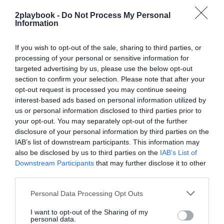
Añadir
2Playbook
como fuente preferida de Google
2playbook -
Do Not Process My Personal
de forma gratuita
Information
Mantente informado con las últimas noticias de actualidad.
ACTIVAR AHORA
If you wish to opt-out of the sale, sharing to third parties, or
processing of your personal or sensitive information for
targeted advertising by us, please use the below opt-out
Compartir
section to confirm your selection. Please note that after your
opt-out request is processed you may continue seeing
Imprimir
interest-based ads based on personal information utilized by
us or personal information disclosed to third parties prior to
your opt-out. You may separately opt-out of the further
Índex
2P
disclosure of your personal information by third parties on the
IAB’s list of downstream participants. This information may
Anta Sports
also be disclosed by us to third parties on the
IAB’s List of
Downstream Participants
that may further disclose it to other
third parties.
Personal Data Processing Opt Outs
Publicidad
I want to opt-out of the Sharing of my
personal data.
2P