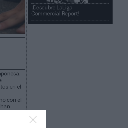
¡Descubre LaLiga
Commercial Report!​​
aponesa,
e
tos en el
ho con el
 han
spañol y