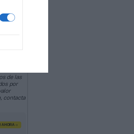
ado de
egocio de
as
os
e 25.000
os de las
dos por
valor
, contacta
R AHORA