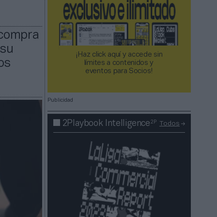
 compra
 su
¡Haz click aquí y accede sin
os
límites a contenidos y
eventos para Socios!​​​​​​​
Publicidad
2P
2Playbook Intelligence
Todos