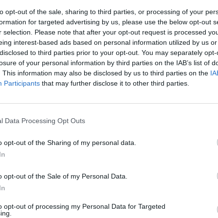
ada en inscripciones a carreras, creación de sitios w
to opt-out of the sale, sharing to third parties, or processing of your per
rsonalización. Esta operación forma parte del plan d
formation for targeted advertising by us, please use the below opt-out s
ampliar el ecosistema de running”
, marcado como u
r selection. Please note that after your opt-out request is processed y
ratégicas del plan a medio plazo para 2026.
eing interest-based ads based on personal information utilized by us or
etivo es mejorar el valor de la experiencia de marca
disclosed to third parties prior to your opt-out. You may separately opt-
losure of your personal information by third parties on the IAB’s list of
e servicios digitales y personalizados centrados en l
. This information may also be disclosed by us to third parties on the
IA
ndo plenamente los objetivos y la autorrealización d
Participants
that may further disclose it to other third parties.
a señalado la compañía en un comunicado.
ía presencia en la gestión y eventos de running en
Australia, Nueva Zelanda y Japón y llegó a Europa e
l Data Processing Opt Outs
de Njuko
. El grupo nipón ya invirtió anteriormente e
 una compañía que ha desarrollado una aplicación de
o opt-out of the Sharing of my personal data.
empo real. También reforzó su alianza con StepN para
In
e running en el metaverso. Las tres complementan a
 distribuidor, Runkeeper y Race Roster.
o opt-out of the Sale of my Personal Data.
a compañía ha aprovechado para desmentir en un
In
 informaciones que apuntaban que estaba interesa
to opt-out of processing my Personal Data for Targeted
e Puma
. “No hay discusiones ni planes respecto a la
ing.