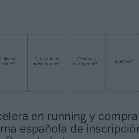
Biblioteca
Directorio de
2Playbook
2P
Eventos
2P
2P
2P
online
proveedores
Intelligence
celera en running y compra
rma española de inscripció