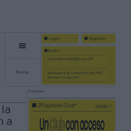
Login
Registro
Menú
2P
Push
¡Descubre Intelligence 2P!
Buscar
¡Recupera el contenido de PRO
Women in Sports!
Publicidad
2P
2Playbook Club
¡Únete!
 la
n a