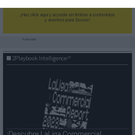
¡Haz click aquí y accede sin límites a contenidos
y eventos para Socios!​​​​​​​
Publicidad
2P
2Playbook Intelligence
¡Descubre LaLiga Commercial