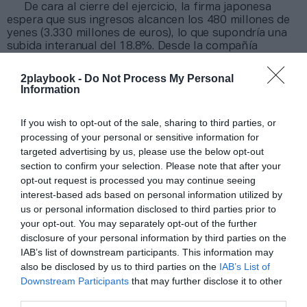
De cara al cierre del ejercicio, la firma japonesa
espera que sus ingresos alcancen los 480 millones de
yenes (3.330 millones de euros), lo que supondría una
subida interanual del 18.8%. Desde la compañía
remarcan que todavía siguen viéndose afectados por el
impacto de la Covid-19, especialmente en Japón, y que
2playbook -
Do Not Process My Personal
resulta difícil hacer predicciones a largo plazo como
Information
consecuencia de un entorno de mercado volátil.
If you wish to opt-out of the sale, sharing to third parties, or
Añadir
2Playbook
como fuente preferida de Google
processing of your personal or sensitive information for
de forma gratuita
targeted advertising by us, please use the below opt-out
Mantente informado con las últimas noticias de actualidad.
section to confirm your selection. Please note that after your
ACTIVAR AHORA
opt-out request is processed you may continue seeing
interest-based ads based on personal information utilized by
us or personal information disclosed to third parties prior to
Compartir
your opt-out. You may separately opt-out of the further
disclosure of your personal information by third parties on the
Imprimir
IAB’s list of downstream participants. This information may
also be disclosed by us to third parties on the
IAB’s List of
Downstream Participants
that may further disclose it to other
Índex
2P
third parties.