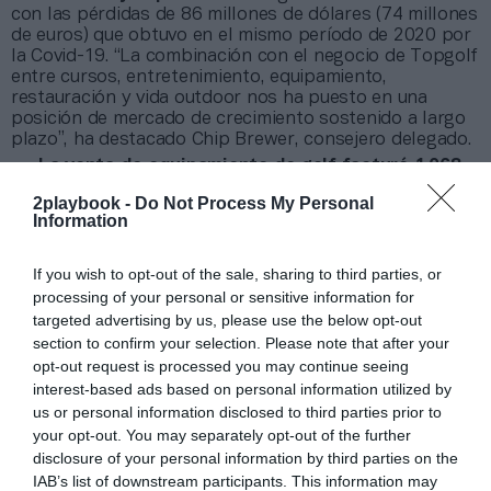
con las pérdidas de 86 millones de dólares (74 millones
de euros) que obtuvo en el mismo período de 2020 por
la Covid-19. “La combinación con el negocio de Topgolf
entre cursos, entretenimiento, equipamiento,
restauración y vida outdoor nos ha puesto en una
posición de mercado de crecimiento sostenido a largo
plazo”, ha destacado Chip Brewer, consejero delegado.
La venta de equipamiento de golf facturó 1.068
millones de dólares
(921,4 millones de euros), un
2playbook -
Do Not Process My Personal
38,8% más. El textil y otros artículos se anotaron un
Information
alza interanual del 35%, hasta 602 millones de dólares
(519,4 millones de euros). De cara al cierre del ejercicio
2021, Callaway espera que su facturación se sitúe en
If you wish to opt-out of the sale, sharing to third parties, or
torno a 3.120 millones de dólares (2.692 millones de
processing of your personal or sensitive information for
euros).
targeted advertising by us, please use the below opt-out
section to confirm your selection. Please note that after your
Añadir
2Playbook
como fuente preferida de Google
opt-out request is processed you may continue seeing
de forma gratuita
interest-based ads based on personal information utilized by
Mantente informado con las últimas noticias de actualidad.
us or personal information disclosed to third parties prior to
ACTIVAR AHORA
your opt-out. You may separately opt-out of the further
disclosure of your personal information by third parties on the
IAB’s list of downstream participants. This information may