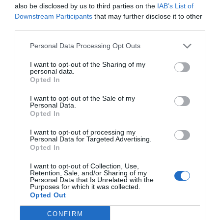
also be disclosed by us to third parties on the
IAB’s List of
Compartir
Downstream Participants
that may further disclose it to other
third parties.
Imprimir
Personal Data Processing Opt Outs
Índex
2P
I want to opt-out of the Sharing of my
personal data.
Opted In
Callaway
I want to opt-out of the Sale of my
Personal Data.
Opted In
Publicidad
I want to opt-out of processing my
Personal Data for Targeted Advertising.
Opted In
2P
2Playbook Club
I want to opt-out of Collection, Use,
Retention, Sale, and/or Sharing of my
Personal Data that Is Unrelated with the
Purposes for which it was collected.
Opted Out
CONFIRM