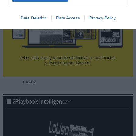
Data Deletion
Data Access
Privacy Policy
¡Haz click aquí y accede sin límites a contenidos
y eventos para Socios!​​​​​​​
Publicidad
2P
2Playbook Intelligence